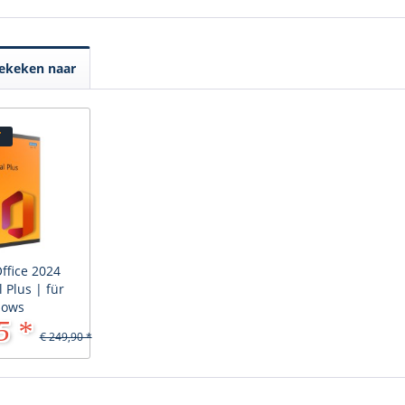
ekeken naar
T
ffice 2024
 Plus | für
dows
5 *
€ 249,90 *