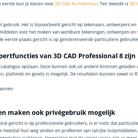
n eerste kun je kiezen voor
3D CAD Architectuur
. Ten tweede is
3D 
l gebruik. Het is bijvoorbeeld gericht op tekenaars, ontwerpers e
lpmiddelen voor het maken van werkbare tekeningen, ontwerpen en 
de eerste plaats gericht is op geïnteresseerde particuliere gebruike
ertfuncties van 3D CAD Professional 8 zijn
de catalogus opslaan. Deze kunnen ook uit andere bronnen geladen
en, plafonds en gevels is mogelijk. De resultaten kunnen zowel in 
lannen.
ken maken ook privégebruik mogelijk
ral gericht is op professionele gebruikers, is er niets dat particu
 meestal hun weg vinden en profiteren van talrijke hulpmiddelen.
enkomstige sjablonen. Vergeleken met de vorige versie zijn er meer