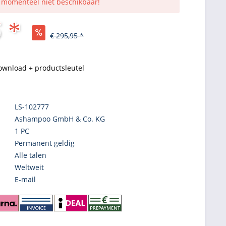
s momenteel niet beschikbaar!
 *
€ 295,95 *
ownload + productsleutel
LS-102777
Ashampoo GmbH & Co. KG
1 PC
Permanent geldig
Alle talen
Weltweit
E-mail