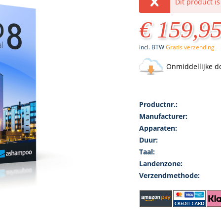
Dit product i
€ 159,95
incl. BTW
Gratis verzending
Onmiddellijke d
Productnr.:
Manufacturer:
Apparaten:
Duur:
Taal:
Landenzone:
Verzendmethode: