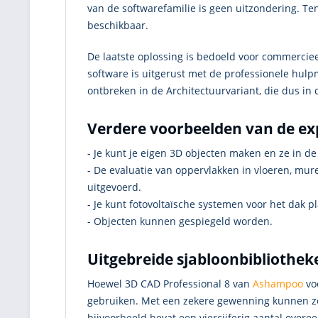
van de softwarefamilie is geen uitzondering. Te
beschikbaar.
De laatste oplossing is bedoeld voor commerciee
software is uitgerust met de professionele hu
ontbreken in de Architectuurvariant, die dus in 
Verdere voorbeelden van de exp
- Je kunt je eigen 3D objecten maken en ze in 
- De evaluatie van oppervlakken in vloeren, mur
uitgevoerd.
- Je kunt fotovoltaïsche systemen voor het dak p
- Objecten kunnen gespiegeld worden.
Uitgebreide sjabloonbibliothe
Hoewel 3D CAD Professional 8 van
Ashampoo
voo
gebruiken. Met een zekere gewenning kunnen ze
bijvoorbeeld bevat een viercijferig aantal overe