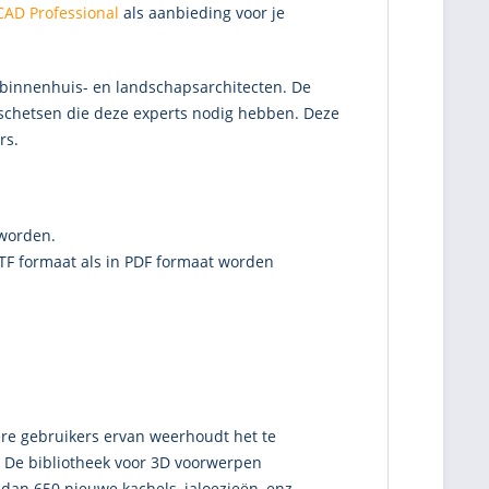
CAD Professional
als aanbieding voor je
n binnenhuis- en landschapsarchitecten. De
schetsen die deze experts nodig hebben. Deze
rs.
 worden.
RTF formaat als in PDF formaat worden
liere gebruikers ervan weerhoudt het te
 De bibliotheek voor 3D voorwerpen
 dan 650 nieuwe kachels, jaloezieën, enz.