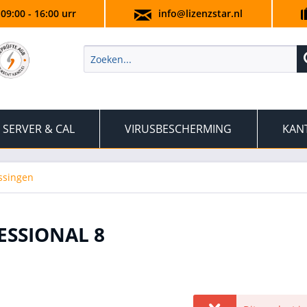
 09:00 - 16:00 urr
info@lizenzstar.nl
SERVER & CAL
VIRUSBESCHERMING
KAN
ssingen
ESSIONAL 8