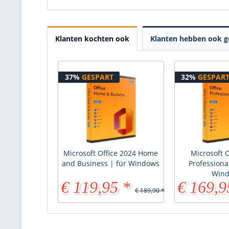
Klanten kochten ook
Klanten hebben ook g
37%
GESPART
32%
GESPAR
Microsoft Office 2024 Home
Microsoft O
and Business | für Windows
Professional
Win
€ 119,95 *
€ 169,9
€ 189,90 *