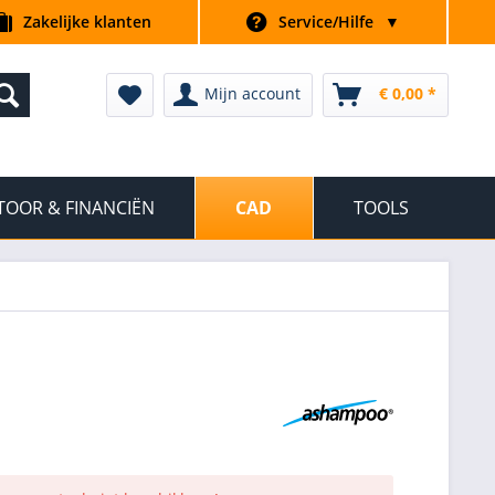
Zakelijke klanten
Service/Hilfe
▼
Mijn account
€ 0,00 *
TOOR & FINANCIËN
CAD
TOOLS