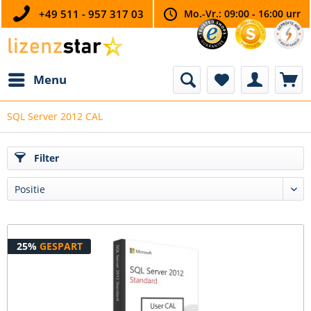
+49 511 - 957 317 03
Mo.-Vr.: 09:00 - 16:00 urr
Menu
SQL Server 2012 CAL
Filter
25%
GESPART