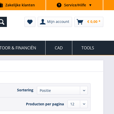
Zakelijke klanten
Service/Hilfe
▼
Mijn account
€ 0,00 *
TOOR & FINANCIËN
CAD
TOOLS
Sortering
Producten per pagina