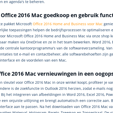
en en agenda's te beheren.
Office 2016 Mac goedkoop en gebruik functi
ce pakket Microsoft
Office 2016 Home and Business voor Mac
genie
lijke toepassingen helpen de bedrijfsprocessen te optimaliseren en
voor Microsoft Office 2016 Home and Business Mac via onze shop ko
baar maken via OneDrive en ze in het team bewerken. Word 2016, E
de centrale kantoorprogramma's van de softwareverzameling. Van
ntaties tot e-mail en contactbeheer, alle softwarebehoeften zijn g
 interface en de voordelen van een Mac.
fice 2016 Mac vernieuwingen in een oogop
en sleutel voor Office 2016 Mac in onze winkel koopt, profiteer je v
ndere is de zoekfunctie in Outlook 2016 herzien, zodat e-mails no
 Bij het integreren van afbeeldingen in Word 2016, Excel 2016, Po
 een onjuiste uitlijning en brengt automatisch een correctie aan.
nterface aan te passen. Na het downloaden van Office 2016 Mac v
vatten Waterval, Histogram, Pareto, Treemap en Zonnestraal. De vi