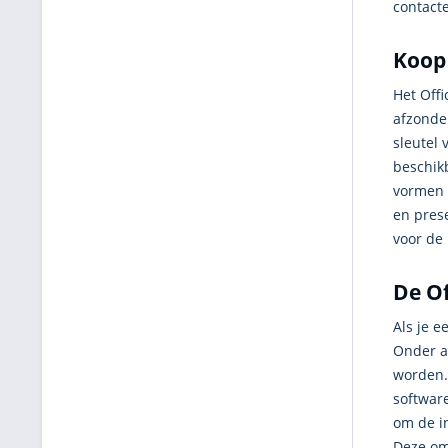
contact
Koop 
Het Offi
afzonder
sleutel 
beschik
vormen 
en prese
voor de
De Of
Als je e
Onder a
worden.
software
om de i
Deze om