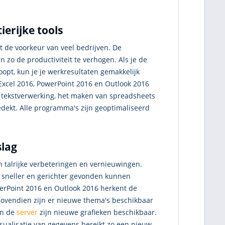
erijke tools
t de voorkeur van veel bedrijven. De
 zo de productiviteit te verhogen. Als je de
opt, kun je je werkresultaten gemakkelijk
xcel 2016, PowerPoint 2016 en Outlook 2016
 tekstverwerking, het maken van spreadsheets
edekt. Alle programma's zijn geoptimaliseerd
slag
an talrijke verbeteringen en vernieuwingen.
g sneller en gerichter gevonden kunnen
werPoint 2016 en Outlook 2016 herkent de
 Bovendien zijn er nieuwe thema's beschikbaar
an de
server
zijn nieuwe grafieken beschikbaar.
sualisatie van gegevens bereikt zo een nieuw