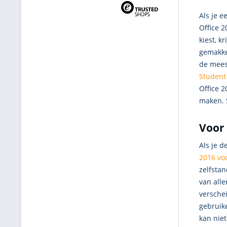
Als je e
Office 2
kiest, kr
gemakke
de mees
Student
Office 
maken. 
Voor 
Als je d
2016 vo
zelfsta
van alle
versche
gebruike
kan niet