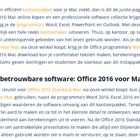
en efficiënt
kantoorpakket
voor je Mac zoekt, dan is dit de juiste pa
016 Mac online kopen en een professionele software collectie krijge
ijg je de
programma's
Word, Excel, PowerPoint en Outlook. Met dez
lijk een hele reeks
kantoortaken
uitvoeren. Thuis, op kantoor, op s
t uiteenlopende gebieden van het leven gebruikt worden. Als je de
 voor Mac
via onze winkel koopt, krijg je de Office programma's
Wo
2016 Mac download kun je comfortabel teksten maken, berekeninge
Soms geven leerlingen en studenten de voorkeur aan dit instappak
betrouwbare software: Office 2016 voor M
e sleutel voor
Office 2016 Standard Mac
via onze winkel koopt, ku
or Mac
gebruiken, naast de programma's Word 2016, Excel 2016 en 
ndigen waarderen de software-omvang van dit kantoorpakket. Terw
rlei aard te maken en ze tot in het kleinste detail te ontwerpen, wo
idenheid aan berekeningen uit te voeren. Na de Office 2016 Stan
n om aantrekkelijke presentaties te maken die altijd een blijvende 
 alleen gebruikt worden om e-mails te versturen, op te slaan, door