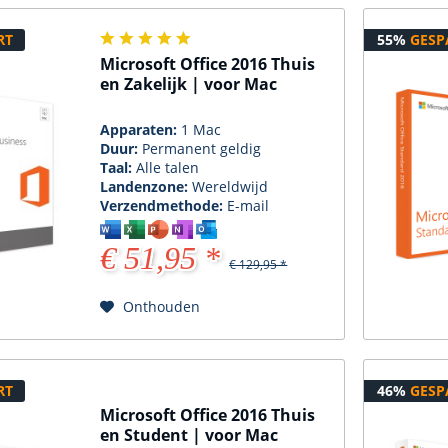
RT
55%
GESP
Microsoft Office 2016 Thuis
en Zakelijk | voor Mac
Apparaten:
1 Mac
Duur:
Permanent geldig
Taal:
Alle talen
Landenzone:
Wereldwijd
Verzendmethode:
E-mail
€ 51,95 *
€ 129,95 *
Onthouden
RT
46%
GESP
Microsoft Office 2016 Thuis
en Student | voor Mac