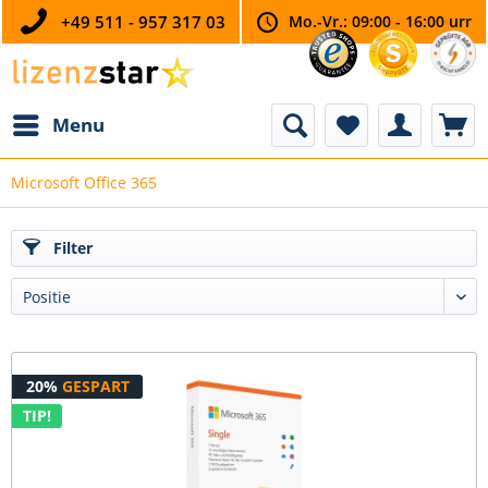
+49 511 - 957 317 03
Mo.-Vr.: 09:00 - 16:00 urr
Menu
Microsoft Office 365
Filter
20%
GESPART
TIP!