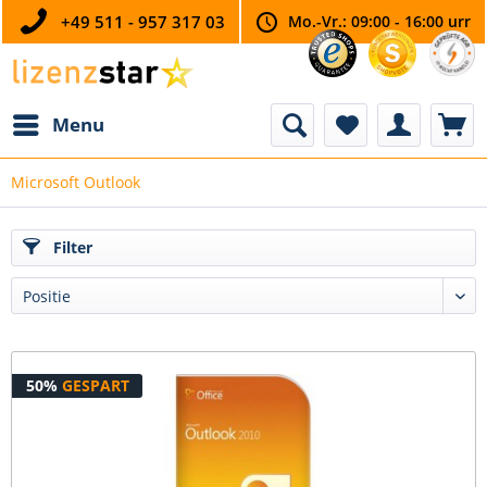
+49 511 - 957 317 03
Mo.-Vr.: 09:00 - 16:00 urr
Menu
Microsoft Outlook
Filter
50%
GESPART