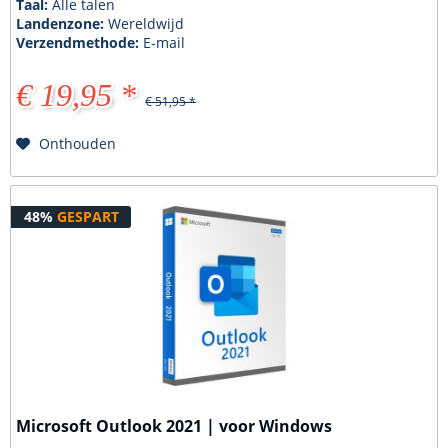
Taal:
Alle talen
Landenzone:
Wereldwijd
Verzendmethode:
E-mail
€ 19,95 *
€ 51,95 *
Onthouden
48%
GESPART
Microsoft Outlook 2021 | voor Windows