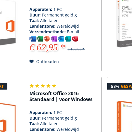
Apparaten:
1 PC
Duur:
Permanent geldig
Taal:
Alle talen
Landenzone:
Wereldwijd
Verzendmethode:
E-mail
€ 62,95 *
€ 139,95 *
Onthouden
RT
58%
GESP
Microsoft Office 2016
Standaard | voor Windows
Apparaten:
1 PC
Duur:
Permanent geldig
Taal:
Alle talen
Landenzone:
Wereldwijd