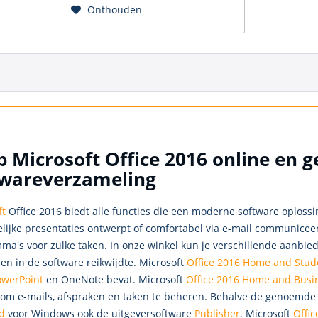
Onthouden
 Microsoft Office 2016 online en g
twareverzameling
ft
Office 2016 biedt alle functies die een moderne software oploss
lijke presentaties ontwerpt of comfortabel via e-mail communiceer
ma's voor zulke taken. In onze winkel kun je verschillende aanbie
len in de software reikwijdte. Microsoft
Office 2016 Home and Stud
owerPoint
en OneNote bevat. Microsoft
Office 2016 Home and Busi
om e-mails, afspraken en taken te beheren. Behalve de genoemde
d
voor Windows ook de uitgeversoftware
Publisher
. Microsoft
Offic