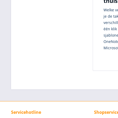
thuis
Welke v
je de t
verschi
één kli
sjablone
OneNote
Microsof
Servicehotline
Shopservic