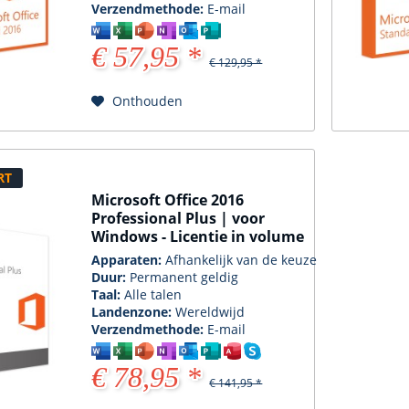
Verzendmethode:
E-mail
€ 57,95 *
€ 129,95 *
Onthouden
RT
Microsoft Office 2016
Professional Plus | voor
Windows - Licentie in volume
Apparaten:
Afhankelijk van de keuze
Duur:
Permanent geldig
Taal:
Alle talen
Landenzone:
Wereldwijd
Verzendmethode:
E-mail
€ 78,95 *
€ 141,95 *