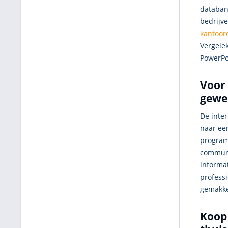
databa
bedrijve
kantoor
Vergele
PowerPo
Voor 
gewel
De inte
naar ee
program
communi
informat
profess
gemakkel
Koop 