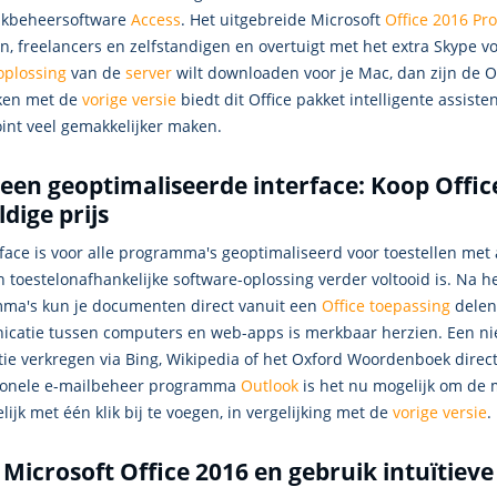
nkbeheersoftware
Access
. Het uitgebreide Microsoft
Office 2016 Pro
n, freelancers en zelfstandigen en overtuigt met het extra Skype voo
oplossing
van de
server
wilt downloaden voor je Mac, dan zijn de O
ken met de
vorige versie
biedt dit Office pakket intelligente assist
int veel gemakkelijker maken.
een geoptimaliseerde interface: Koop Offic
dige prijs
rface is voor alle programma's geoptimaliseerd voor toestellen m
n toestelonafhankelijke software-oplossing verder voltooid is. Na
ma's kun je documenten direct vanuit een
Office toepassing
delen
catie tussen computers en web-apps is merkbaar herzien. Een ni
ie verkregen via Bing, Wikipedia of het Oxford Woordenboek direct
ionele e-mailbeheer programma
Outlook
is het nu mogelijk om de 
ijk met één klik bij te voegen, in vergelijking met de
vorige versie
.
Microsoft Office 2016 en gebruik intuïtiev