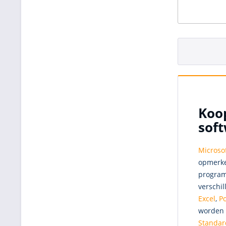
Koop
sof
Microso
opmerke
program
verschil
Excel
,
P
worden 
Standar