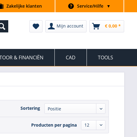
Zakelijke klanten
Service/Hilfe
▼
Mijn account
€ 0,00 *
TOOR & FINANCIËN
CAD
TOOLS
Sortering
Producten per pagina