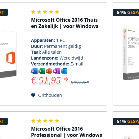
RT
54%
GESP
Microsoft Office 2016 Thuis
en Zakelijk | voor Windows
Apparaten:
1 PC
Duur:
Permanent geldig
Taal:
Alle talen
Landenzone:
Wereldwijd
Verzendmethode:
E-mail
€ 51,95 *
€ 109,95 *
Onthouden
RT
51%
GESP
Microsoft Office 2016
Professional | voor Windows