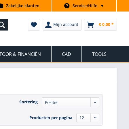
Zakelijke klanten
Service/Hilfe
▼
Mijn account
€ 0,00 *
TOOR & FINANCIËN
CAD
TOOLS
Sortering
Producten per pagina