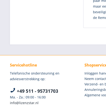
paar min
maar ee
beveilig
de Remot
Servicehotline
Shopservic
Telefonische ondersteuning en
Inloggen han
Neem contact
adviesverstrekking op:
Verzend- en 
Annuleringsb
+49 511 - 95731703
Algemene voo
Ma. - Za.: 09:00 - 16:00
info@lizenzstar.nl