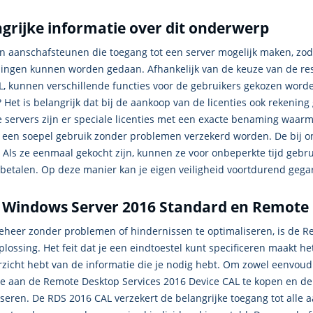
grijke informatie over dit onderwerp
jn aanschafsteunen die toegang tot een server mogelijk maken, zoda
ingen kunnen worden gedaan. Afhankelijk van de keuze van de res
L, kunnen verschillende functies voor de gebruikers gekozen worde
 Het is belangrijk dat bij de aankoop van de licenties ook rekeni
le servers zijn er speciale licenties met een exacte benaming wa
 een soepel gebruik zonder problemen verzekerd worden. De bij on
. Als ze eenmaal gekocht zijn, kunnen ze voor onbeperkte tijd gebr
betalen. Op deze manier kan je eigen veiligheid voortdurend geg
 Windows Server 2016 Standard en Remote D
eheer zonder problemen of hindernissen te optimaliseren, is de R
plossing. Het feit dat je een eindtoestel kunt specificeren maakt he
zicht hebt van de informatie die je nodig hebt. Om zowel eenvoudi
e aan de Remote Desktop Services 2016 Device CAL te kopen en d
seren. De RDS 2016 CAL verzekert de belangrijke toegang tot alle 