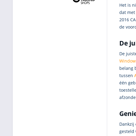
Het is n
dat met 
2016 CAL
de voor
De ju
De juist
Windows
belang 
tussen
één geb
toestell
afzonder
Genie
Dankzij
gesteld 