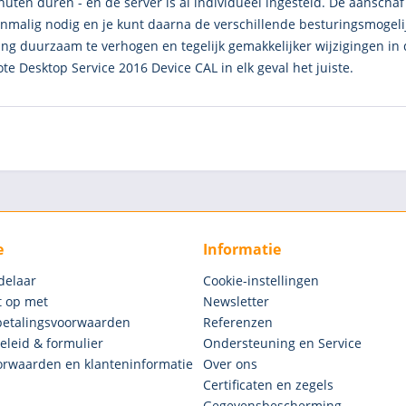
uten duren - en de server is al individueel ingesteld. De aanscha
nmalig nodig en je kunt daarna de verschillende besturingsmogel
ing duurzaam te verhogen en tegelijk gemakkelijker wijzigingen in
e Desktop Service 2016 Device CAL in elk geval het juiste.
e
Informatie
delaar
Cookie-instellingen
 op met
Newsletter
betalingsvoorwaarden
Referenzen
eleid & formulier
Ondersteuning en Service
rwaarden en klanteninformatie
Over ons
Certificaten en zegels
Gegevensbescherming