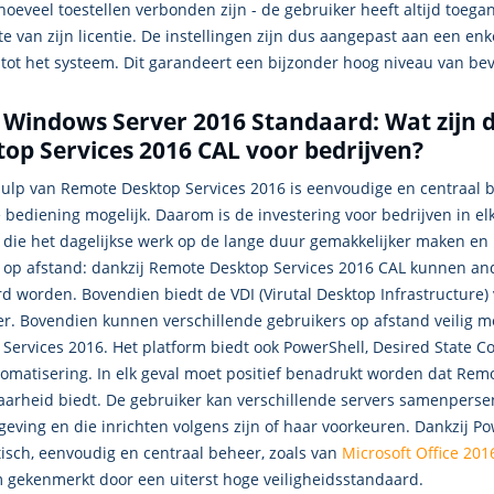
 hoeveel toestellen verbonden zijn - de gebruiker heeft altijd toeg
te van zijn licentie. De instellingen zijn dus aangepast aan een en
tot het systeem. Dit garandeert een bijzonder hoog niveau van bev
 Windows Server 2016 Standaard: Wat zijn 
op Services 2016 CAL voor bedrijven?
ulp van Remote Desktop Services 2016 is eenvoudige en centraal b
e bediening mogelijk. Daarom is de investering voor bedrijven in elk
 die het dagelijkse werk op de lange duur gemakkelijker maken en 
 op afstand: dankzij Remote Desktop Services 2016 CAL kunnen an
d worden. Bovendien biedt de VDI (Virutal Desktop Infrastructure) 
er. Bovendien kunnen verschillende gebruikers op afstand veilig m
 Services 2016. Het platform biedt ook PowerShell, Desired State C
tomatisering. In elk geval moet positief benadrukt worden dat Rem
aarheid biedt. De gebruiker kan verschillende servers samenpersen
ving en die inrichten volgens zijn of haar voorkeuren. Dankzij Pow
isch, eenvoudig en centraal beheer, zoals van
Microsoft Office 201
m gekenmerkt door een uiterst hoge veiligheidsstandaard.