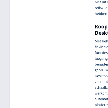
niet uit
reikwijd
hebben 
Koop
Deskt
Met beh
flexibel
functies
toegang
benader
gebruik
Desktop
voor au
schaalb
werkomge
automat
platfor