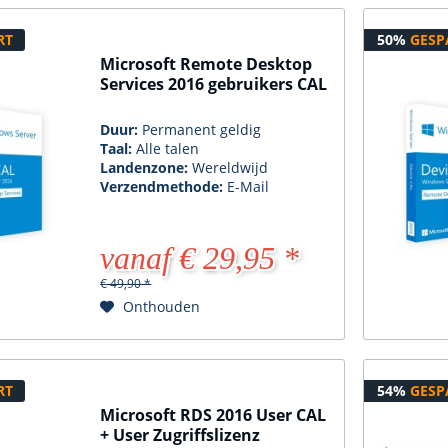
RT
50%
GESP
Microsoft Remote Desktop
Services 2016 gebruikers CAL
Duur:
Permanent geldig
Taal:
Alle talen
Landenzone:
Wereldwijd
Verzendmethode:
E-Mail
vanaf € 29,95 *
€ 49,90 *
Onthouden
RT
54%
GESP
Microsoft RDS 2016 User CAL
+ User Zugriffslizenz