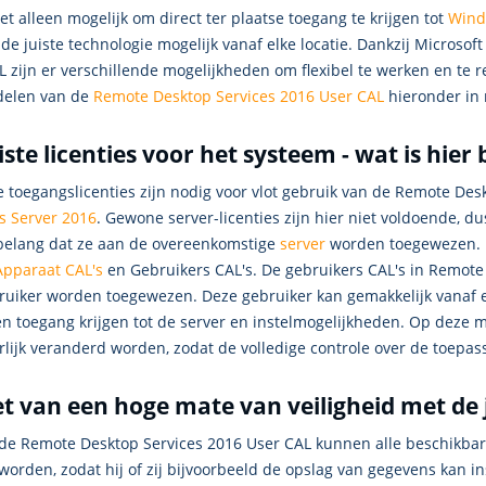
iet alleen mogelijk om direct ter plaatse toegang te krijgen tot
Wind
de juiste technologie mogelijk vanaf elke locatie. Dankzij Micros
 zijn er verschillende mogelijkheden om flexibel te werken en te r
delen van de
Remote Desktop Services 2016 User CAL
hieronder in 
iste licenties voor het systeem - wat is hier 
e toegangslicenties zijn nodig voor vlot gebruik van de Remote De
 Server 2016
. Gewone server-licenties zijn hier niet voldoende, dus
belang dat ze aan de overeenkomstige
server
worden toegewezen. 
Apparaat CAL's
en Gebruikers CAL's. De gebruikers CAL's in Remote
ruiker worden toegewezen. Deze gebruiker kan gemakkelijk vanaf e
en toegang krijgen tot de server en instelmogelijkheden. Op deze 
lijk veranderd worden, zodat de volledige controle over de toepas
t van een hoge mate van veiligheid met de 
 de Remote Desktop Services 2016 User CAL kunnen alle beschikbar
worden, zodat hij of zij bijvoorbeeld de opslag van gegevens kan 