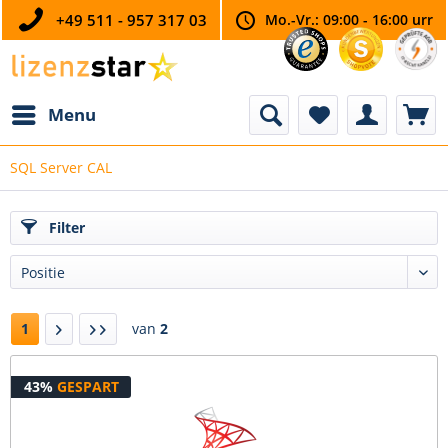
+49 511 - 957 317 03
Mo.-Vr.: 09:00 - 16:00 urr
Menu
SQL Server CAL
Filter
1
van
2
43%
GESPART