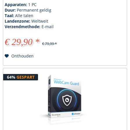
Apparaten:
1 PC
Duur:
Permanent geldig
Taal:
Alle talen
Landenzone:
Weltweit
Verzendmethode:
E-mail
€ 29,90 *
€ 79,99 *
Onthouden
64%
GESPART