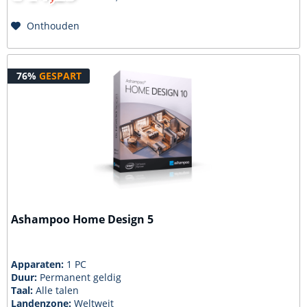
Onthouden
76%
GESPART
Ashampoo Home Design 5
Apparaten:
1 PC
Duur:
Permanent geldig
Taal:
Alle talen
Landenzone:
Weltweit