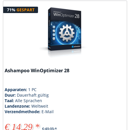
71%
GESPART
Ashampoo WinOptimizer 28
Apparaten:
1 PC
Duur:
Dauerhaft gültig
Taal:
Alle Sprachen
Landenzone:
Weltweit
Verzendmethode:
E-Mail
€ 14,29 *
€ 49,95 *