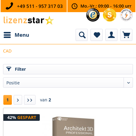
+49 511 - 957 317 03
Mo.-Vr.: 09:00 - 16:00 urr
Menu
CAD
Filter
1
van
2
42%
GESPART