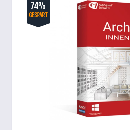
74%
GESPART