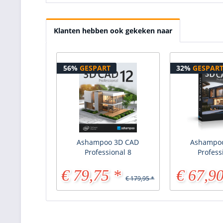
Klanten hebben ook gekeken naar
56%
GESPART
32%
GESPAR
Ashampoo 3D CAD
Ashampo
Professional 8
Profess
€ 79,75 *
€ 67,90
€ 179,95 *