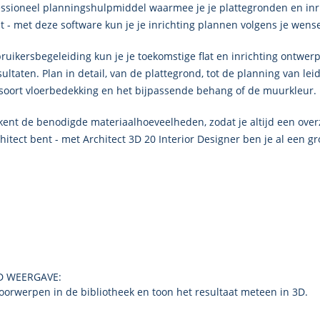
essioneel planningshulpmiddel waarmee je je plattegronden en in
aat - met deze software kun je je inrichting plannen volgens je wens
ebruikersbegeleiding kun je je toekomstige flat en inrichting ontw
taten. Plan in detail, van de plattegrond, tot de planning van leidi
e soort vloerbedekking en het bijpassende behang of de muurkleur.
t de benodigde materiaalhoeveelheden, zodat je altijd een overzic
hitect bent - met
Architect 3D 20
Interior Designer
ben je al een gr
D WEERGAVE:
voorwerpen in de bibliotheek en toon het resultaat meteen in 3D.