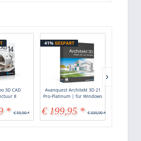
T
41%
GESPART
42%
GESPA
o 3D CAD
Avanquest Architekt 3D 21
Avanquest 
ectuur 8
Pro-Platinum | für Windows
Professio
9 *
€ 199,95 *
€ 159,
€ 59,90 *
€ 339,90 *