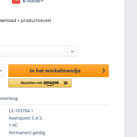
€ 153,90 *
ownload + productsleutel
In het winkelmandje
merking
LS-103704.1
Avanquest S.A.S.
1 PC
Permanent geldig