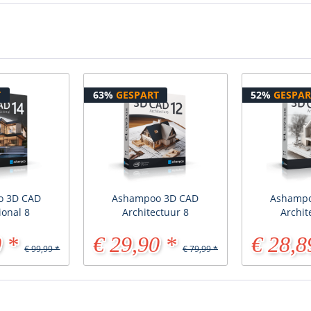
T
63%
GESPART
52%
GESPAR
o 3D CAD
Ashampoo 3D CAD
Ashampo
ional 8
Architectuur 8
Archit
 *
€ 29,90 *
€ 28,8
€ 99,99 *
€ 79,99 *