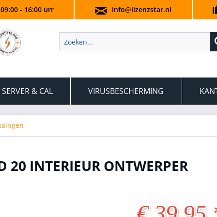
 09:00 - 16:00 urr
info@lizenzstar.nl
SERVER & CAL
VIRUSBESCHERMING
KAN
ssingen
D 20 INTERIEUR ONTWERPER
€ 39,95 