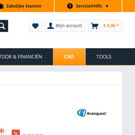
Zakelijke klanten
Service/Hilfe
▼
Mijn account
€ 0,00 *
TOOR & FINANCIËN
CAD
TOOLS
*