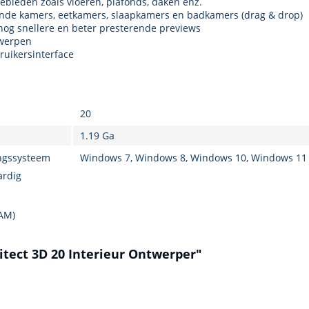
gebieden zoals vloeren, plafonds, daken enz.
ende kamers, eetkamers, slaapkamers en badkamers (drag & drop)
nog snellere en beter presterende previews
rwerpen
ruikersinterface
20
1.19 Ga
ngssysteem
Windows 7, Windows 8, Windows 10, Windows 1
ardig
RAM)
itect 3D 20 Interieur Ontwerper"