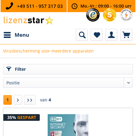
+49 511 - 957 317 03
Mo.-Vr.: 09:00 - 16:00 urr
Menu
Virusbescherming voor meerdere apparaten
Filter
1
van
4
35%
GESPART