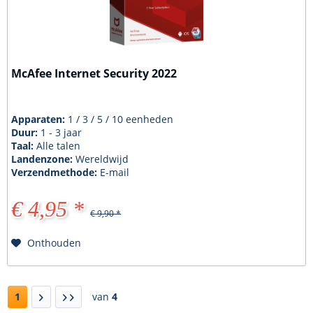
McAfee Internet Security 2022
Apparaten:
1 / 3 / 5 / 10 eenheden
Duur:
1 - 3 jaar
Taal:
Alle talen
Landenzone:
Wereldwijd
Verzendmethode:
E-mail
€ 4,95 *
€ 9,90 *
Onthouden
1
van
4