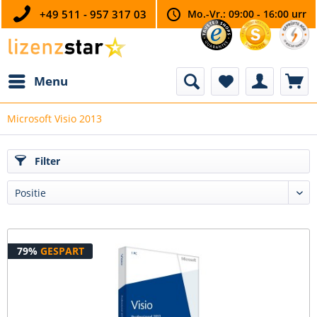
+49 511 - 957 317 03
Mo.-Vr.: 09:00 - 16:00 urr
Menu
Microsoft Visio 2013
Filter
79%
GESPART