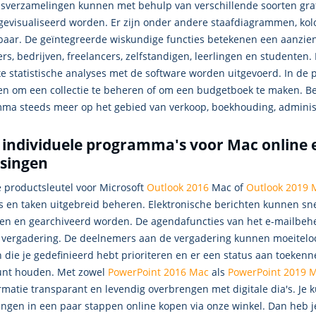
sverzamelingen kunnen met behulp van verschillende soorten grafie
gevisualiseerd worden. Er zijn onder andere staafdiagrammen, 
aar. De geïntegreerde wiskundige functies betekenen een aanzienli
ers, bedrijven, freelancers, zelfstandigen, leerlingen en student
 statistische analyses met de software worden uitgevoerd. In de pa
en om een collectie te beheren of om een budgetboek te maken. B
ma steeds meer op het gebied van verkoop, boekhouding, administ
individuele programma's voor Mac online e
ssingen
e productsleutel voor Microsoft
Outlook 2016
Mac of
Outlook 2019 
s en taken uitgebreid beheren. Elektronische berichten kunnen sn
en en gearchiveerd worden. De agendafuncties van het e-mailbe
 vergadering. De deelnemers aan de vergadering kunnen moeitelo
 die je gedefinieerd hebt prioriteren en er een status aan toekenne
unt houden. Met zowel
PowerPoint 2016 Mac
als
PowerPoint 2019 
rmatie transparant en levendig overbrengen met digitale dia's. Je k
ingen in een paar stappen online kopen via onze winkel. Dan heb j