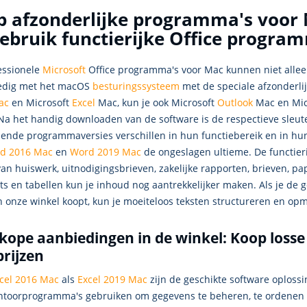
 afzonderlijke programma's voor M
ebruik functierijke Office progra
essionele
Microsoft
Office programma's voor Mac kunnen niet alle
ledig met het macOS
besturingssysteem
met de speciale afzonderli
ac
en Microsoft
Excel
Mac, kun je ook Microsoft
Outlook
Mac en Mic
 Na het handig downloaden van de software is de respectieve sleutel
lende programmaversies verschillen in hun functiebereik en in hun
d 2016 Mac
en
Word 2019 Mac
de ongeslagen ultieme. De functieri
an huiswerk, uitnodigingsbrieven, zakelijke rapporten, brieven, p
s en tabellen kun je inhoud nog aantrekkelijker maken. Als je de 
n onze winkel koopt, kun je moeiteloos teksten structureren en op
kope aanbiedingen in de winkel: Koop loss
prijzen
cel 2016 Mac
als
Excel 2019 Mac
zijn de geschikte software oplossi
ntoorprogramma's gebruiken om gegevens te beheren, te ordenen en