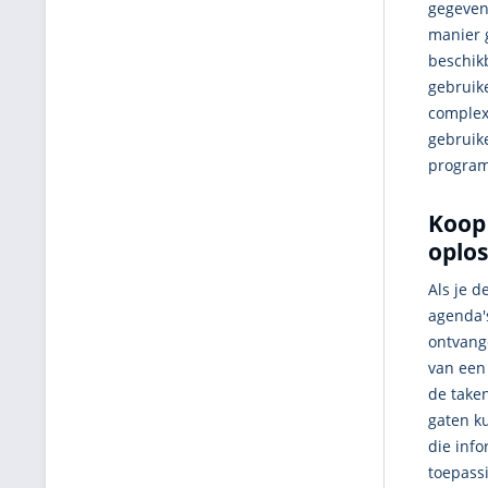
gegeven
manier 
beschikb
gebruik
complexe
gebruik
program
Koop 
oplo
Als je d
agenda'
ontvang
van een
de taken
gaten k
die info
toepass