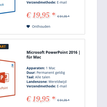
Verzendmethode:
E-mail
€ 19,95 *
€ 51,95 *
Onthouden
ART
Microsoft PowerPoint 2016 |
für Mac
Apparaten:
1 Mac
Duur:
Permanent geldig
Taal:
Alle talen
Landenzone:
Wereldwijd
Verzendmethode:
E-mail
€ 19,95 *
€ 51,95 *