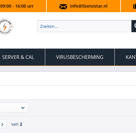
 09:00 - 16:00 urr
info@lizenzstar.nl
SERVER & CAL
VIRUSBESCHERMING
KAN
van
2