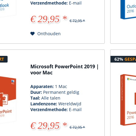
Verzendmethode:
E-mail
€ 29,95 *
€ 72,95 *
Onthouden
RT
62%
GESP
Microsoft PowerPoint 2019 |
voor Mac
Apparaten:
1 Mac
Duur:
Permanent geldig
Taal:
Alle talen
Landenzone:
Wereldwijd
Verzendmethode:
E-mail
€ 29,95 *
€ 72,95 *