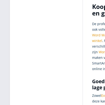
Koop
en g
De prof
ook vol
Word M
winkel
.
verschil
zijn
Wor
maken v
SmartArt
online i
Goed
lage 
Zowel
Ex
deze ka