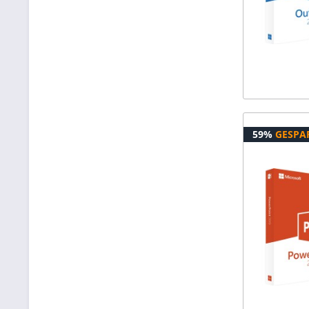
59%
GESPA