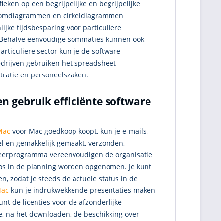
ken op een begrijpelijke en begrijpelijke
kolomdiagrammen en cirkeldiagrammen
jke tijdsbesparing voor particuliere
en. Behalve eenvoudige sommaties kunnen ook
rticuliere sector kun je de software
edrijven gebruiken het spreadsheet
ratie en personeelszaken.
n gebruik efficiënte software
Mac
voor Mac goedkoop koopt, kun je e-mails,
el en gemakkelijk gemaakt, verzonden,
heerprogramma vereenvoudigen de organisatie
os in de planning worden opgenomen. Je kunt
n, zodat je steeds de actuele status in de
Mac
kun je indrukwekkende presentaties maken
unt de licenties voor de afzonderlijke
e, na het downloaden, de beschikking over