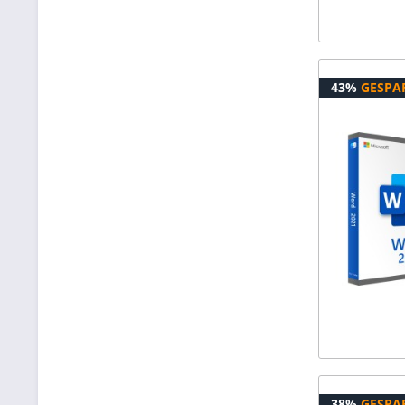
43%
GESPA
38%
GESPA