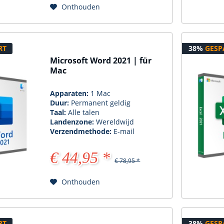
Onthouden
RT
38%
GESP
Microsoft Word 2021 | für
Mac
Apparaten:
1 Mac
Duur:
Permanent geldig
Taal:
Alle talen
Landenzone:
Wereldwijd
Verzendmethode:
E-mail
€ 44,95 *
€ 78,95 *
Onthouden
RT
38%
GESP