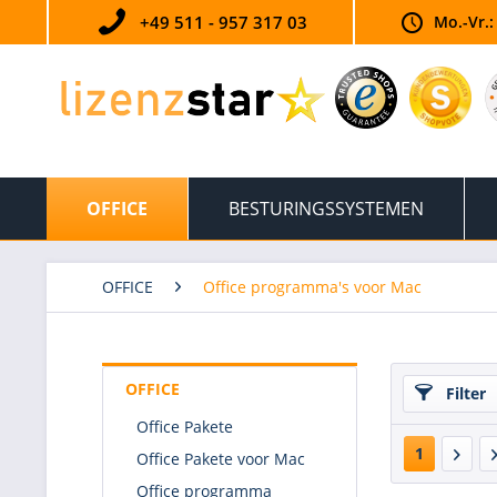
+49 511 - 957 317 03
Mo.-Vr.:
OFFICE
BESTURINGSSYSTEMEN
OFFICE
Office programma's voor Mac
OFFICE
Filter
Office Pakete
1
Office Pakete voor Mac
Office programma