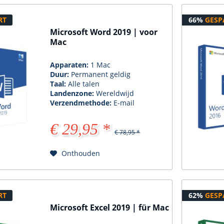
RT
66%
GESP
Microsoft Word 2019 | voor
Mac
Apparaten:
1 Mac
Duur:
Permanent geldig
Taal:
Alle talen
Landenzone:
Wereldwijd
Verzendmethode:
E-mail
€ 29,95 *
€ 78,95 *
Onthouden
RT
62%
GESP
Microsoft Excel 2019 | für Mac