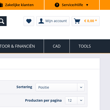
Zakelijke klanten
Service/Hilfe
▼
Mijn account
€ 0,00 *
TOOR & FINANCIËN
CAD
TOOLS
Sortering
Producten per pagina