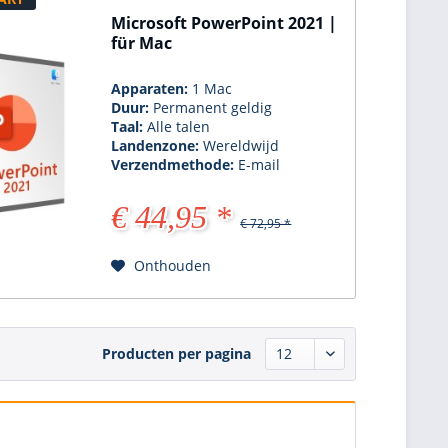
Microsoft PowerPoint 2021 |
für Mac
Apparaten:
1 Mac
Duur:
Permanent geldig
Taal:
Alle talen
Landenzone:
Wereldwijd
Verzendmethode:
E-mail
€ 44,95 *
€ 72,95 *
Onthouden
Producten per pagina