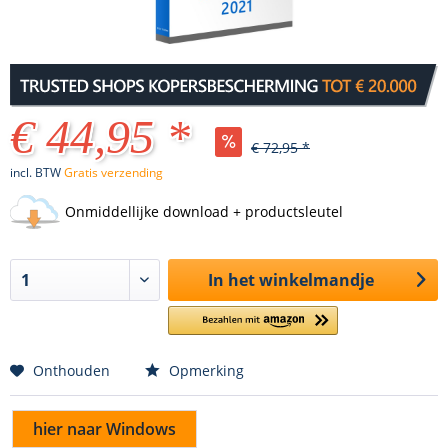
€ 44,95 *
€ 72,95 *
incl. BTW
Gratis verzending
Onmiddellijke download + productsleutel
In het winkelmandje
Onthouden
Opmerking
hier naar Windows