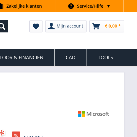
Zakelijke klanten
Service/Hilfe
▼
Mijn account
€ 0,00 *
TOOR & FINANCIËN
CAD
TOOLS
*