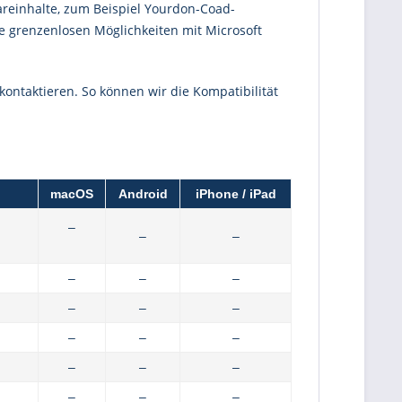
areinhalte, zum Beispiel Yourdon-Coad-
ie grenzenlosen Möglichkeiten mit Microsoft
 kontaktieren. So können wir die Kompatibilität
macOS
Android
iPhone / iPad
–
–
–
–
–
–
–
–
–
–
–
–
–
–
–
–
–
–