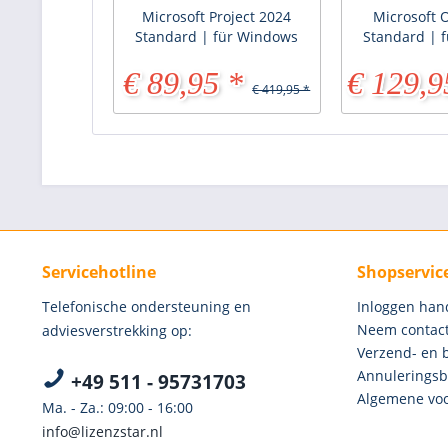
Microsoft Project 2024
Microsoft O
Standard | für Windows
Standard | 
€ 89,95 *
€ 129,9
€ 419,95 *
Servicehotline
Shopservic
Telefonische ondersteuning en
Inloggen han
Neem contact
adviesverstrekking op:
Verzend- en 
Annuleringsb
+49 511 - 95731703
Algemene voo
Ma. - Za.: 09:00 - 16:00
info@lizenzstar.nl