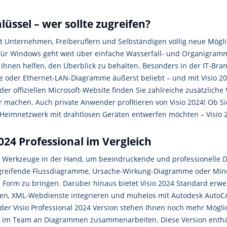
üssel – wer sollte zugreifen?
et Unternehmen, Freiberuflern und Selbständigen völlig neue Mögli
d für Windows geht weit über einfache Wasserfall- und Organigram
Ihnen helfen, den Überblick zu behalten. Besonders in der IT-Br
oder Ethernet-LAN-Diagramme äußerst beliebt – und mit Visio 20
 der offiziellen Microsoft-Website finden Sie zahlreiche zusätzlic
r machen. Auch private Anwender profitieren von Visio 2024! Ob 
 Heimnetzwerk mit drahtlosen Geräten entwerfen möchten – Visio 2
024 Professional im Vergleich
le Werkzeuge in der Hand, um beeindruckende und professionelle
reifende Flussdiagramme, Ursache-Wirkung-Diagramme oder Mind
lle Form zu bringen. Darüber hinaus bietet Visio 2024 Standard erwei
ssen, XML-Webdienste integrieren und mühelos mit Autodesk Auto
der Visio Professional 2024 Version stehen Ihnen noch mehr Mögl
h im Team an Diagrammen zusammenarbeiten. Diese Version enthält