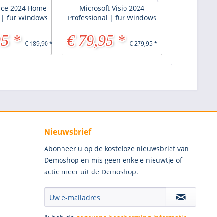
fice 2024 Home
Microsoft Visio 2024
Microsof
 | für Windows
Professional | für Windows
Professio
Windows - 
95 *
€ 79,95 *
€ 159,
€ 189,90 *
€ 279,95 *
Nieuwsbrief
Abonneer u op de kosteloze nieuwsbrief van
Demoshop en mis geen enkele nieuwtje of
actie meer uit de Demoshop.