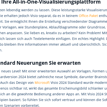
 Ihre All-in-One-Visualisierungsplattform
een lebendig werden zu lassen. Diese leistungsstarke Visualisierun
ie erhalten jedoch Visio separat, da es in keinem
Office-Paket
entha
keit. Sie ermöglicht Ihnen die Erstellung verschiedenster Diagramm
r Vorlagen, wie Stundenpläne, Ablaufdiagramme oder Grundrisse, fäl
en anpassen. Sie lieben es, kreativ zu arbeiten? Kein Problem! M
lich lassen sich auch Textelemente einfügen. Ein echtes Highlight:
 bleiben Ihre Informationen immer aktuell und übersichtlich. Siche
h.
tandard Neuerungen Sie erwarten
n neues Level! Mit einer erweiterten Auswahl an Vorlagen, Formen 
dardversion 2024 bietet zahlreiche neue Symbole, darunter Brain
. Auch das Design von
Microsoft
Visio 2024 Standard wurde modernis
nüs sichtbar ist, wirkt das gesamte Erscheinungsbild schlanker und
t sich an die gewohnte Bedienung anderer Apps an. Mit Visio 2024 S
zipien basiert. So fühlen Sie sich sofort vertraut und können die So
en Szenarien vorbereitet.