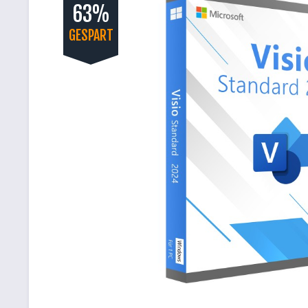
63%
GESPART