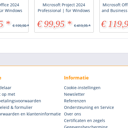
ffice 2024
Microsoft Project 2024
Microsoft Of
für Windows
Professional | für Windows
and Business
5 *
€ 99,95 *
€ 119,
€ 199,90 *
€ 419,95 *
e
Informatie
delaar
Cookie-instellingen
 op met
Newsletter
betalingsvoorwaarden
Referenzen
eleid & formulier
Ondersteuning en Service
rwaarden en klanteninformatie
Over ons
Certificaten en zegels
Gegevensbescherming