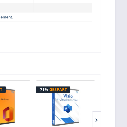
–
–
–
nement.
T
71%
GESPART
36%
GESPA