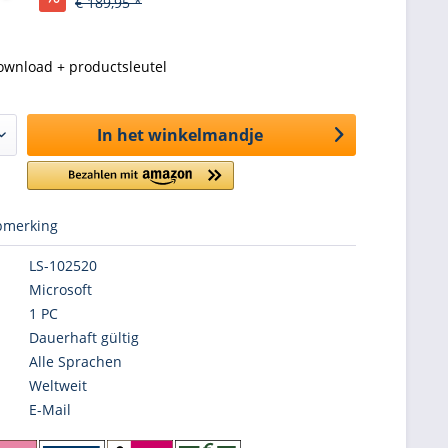
€ 189,95 *
ownload + productsleutel
In het winkelmandje
merking
LS-102520
Microsoft
1 PC
Dauerhaft gültig
Alle Sprachen
Weltweit
E-Mail