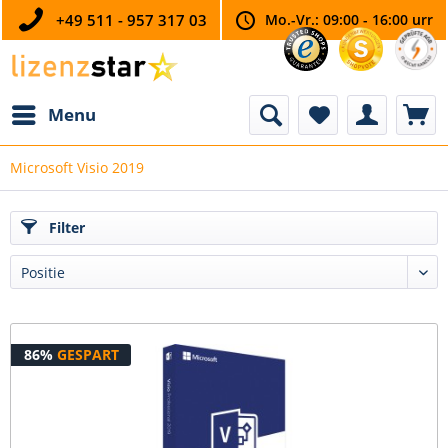
+49 511 - 957 317 03
Mo.-Vr.: 09:00 - 16:00 urr
Menu
Microsoft Visio 2019
Filter
86%
GESPART