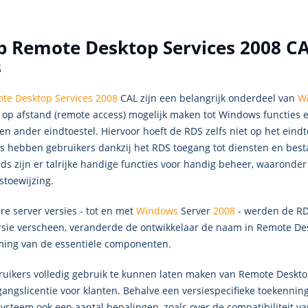
 Remote Desktop Services 2008 CAL
s
te Desktop Services 2008
CAL zijn een belangrijk onderdeel van
W
 op afstand (remote access) mogelijk maken tot Windows functies e
en ander eindtoestel. Hiervoor hoeft de RDS zelfs niet op het eindto
ds hebben gebruikers dankzij het RDS toegang tot diensten en best
ds zijn er talrijke handige functies voor handig beheer, waaronder
stoewijzing.
re server versies - tot en met
Windows
Server
2008
- werden de RD
rsie verscheen, veranderde de ontwikkelaar de naam in Remote De
ing van de essentiële componenten.
uikers volledig gebruik te kunnen laten maken van Remote Desktop
angslicentie voor klanten. Behalve een versiespecifieke toekenning
systeem ook een aantal bepalingen, zoals over de compatibiliteit va