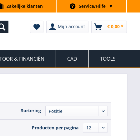
Zakelijke klanten
Service/Hilfe
▼
Mijn account
€ 0,00 *
TOOR & FINANCIËN
CAD
TOOLS
Sortering
Producten per pagina