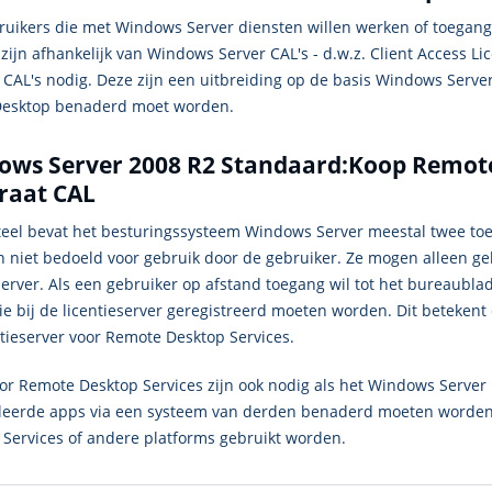
bruikers die met Windows Server diensten willen werken of toegan
ijn afhankelijk van Windows Server CAL's - d.w.z. Client Access Li
 CAL's nodig. Deze zijn een uitbreiding op de basis Windows Serve
Desktop benaderd moet worden.
ows Server 2008 R2 Standaard:Koop Remote
raat CAL
el bevat het besturingssysteem Windows Server meestal twee toe
jn niet bedoeld voor gebruik door de gebruiker. Ze mogen alleen g
erver. Als een gebruiker op afstand toegang wil tot het bureaublad
die bij de licentieserver geregistreerd moeten worden. Dit beteke
ntieserver voor Remote Desktop Services.
oor Remote Desktop Services zijn ook nodig als het Windows Serve
lleerde apps via een systeem van derden benaderd moeten worden. 
 Services of andere platforms gebruikt worden.