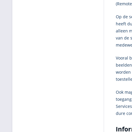
(Remote
Op de s
heeft d
alleen m
van de s
medewer
Vooral 
beelden
worden 
toestel
Ook mag 
toegang
Service
dure co
Infor