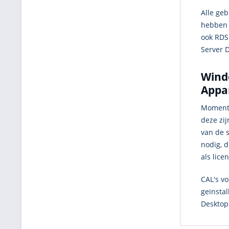
Alle ge
hebben z
ook RDS
Server 
Wind
Appa
Momente
deze zi
van de s
nodig, 
als lice
CAL's v
geïnsta
Desktop