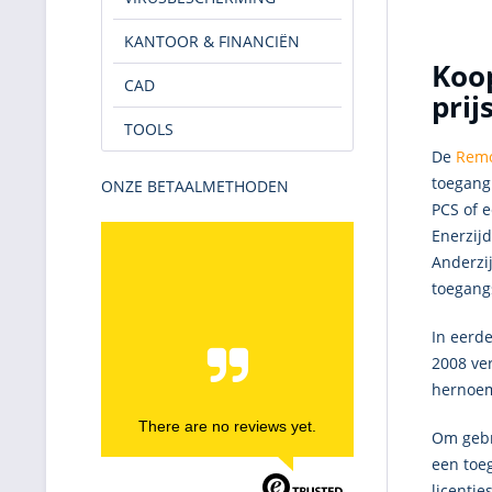
KANTOOR & FINANCIËN
Koop
CAD
prij
TOOLS
De
Remo
toegang
ONZE BETAALMETHODEN
PCS of e
Enerzij
Anderzij
toegang
In eerde
2008 ve
hernoem
There are no reviews yet.
Om gebr
een toeg
licentie