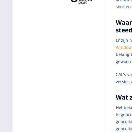
soorten
Waar
steed
Er zijn
Window
belangr
gewoon 
CAL's v
versies
Wat z
Het bela
te gebru
gebruik
gebruik