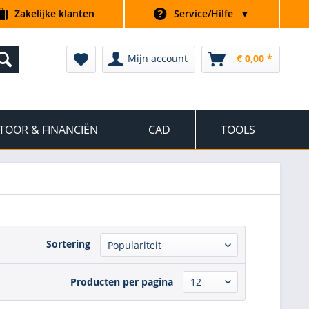
Zakelijke klanten
Service/Hilfe
▼
Mijn account
€ 0,00 *
TOOR & FINANCIËN
CAD
TOOLS
Sortering
Producten per pagina