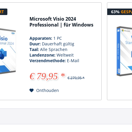
RT
63%
GESP
Microsoft Visio 2024
Professional | für Windows
Apparaten:
1 PC
Duur:
Dauerhaft gültig
Taal:
Alle Sprachen
Landenzone:
Weltweit
Verzendmethode:
E-Mail
€ 79,95 *
€ 279,95 *
Onthouden