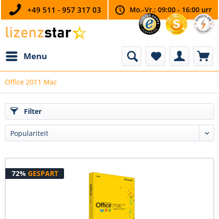
+49 511 - 957 317 03
Mo.-Vr.: 09:00 - 16:00 urr
Menu
Office 2011 Mac
Filter
72%
GESPART