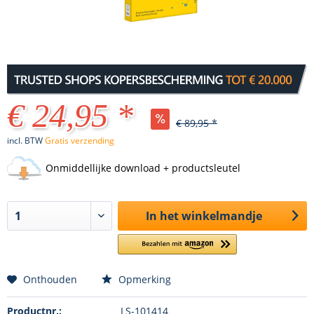
€ 24,95 *
€ 89,95 *
incl. BTW
Gratis verzending
Onmiddellijke download + productsleutel
In het winkelmandje
Onthouden
Opmerking
Productnr.:
LS-101414