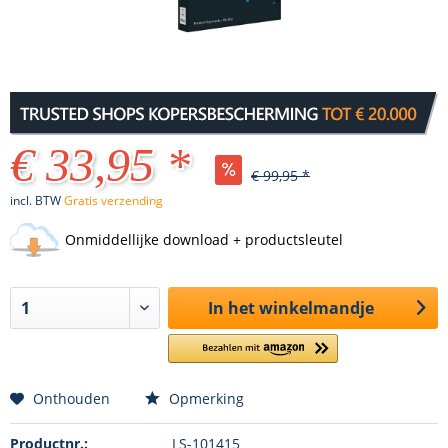
€ 33,95 *
€ 99,95 *
incl. BTW
Gratis verzending
Onmiddellijke download + productsleutel
In het winkelmandje
Onthouden
Opmerking
Productnr.:
LS-101415