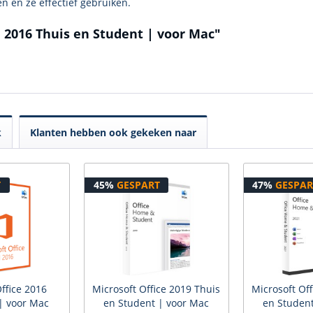
 en ze effectief gebruiken.
e 2016 Thuis en Student | voor Mac"
k
Klanten hebben ook gekeken naar
T
45%
GESPART
47%
GESPAR
ffice 2016
Microsoft Office 2019 Thuis
Microsoft Of
| voor Mac
en Student | voor Mac
en Student