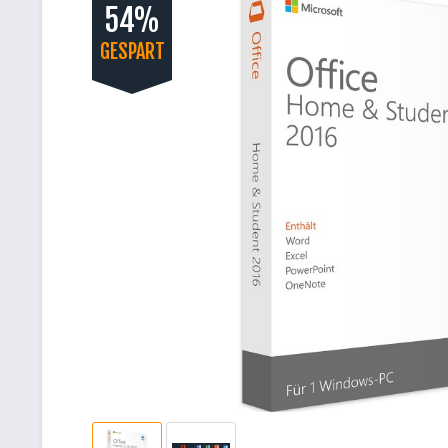
54%
GESPART