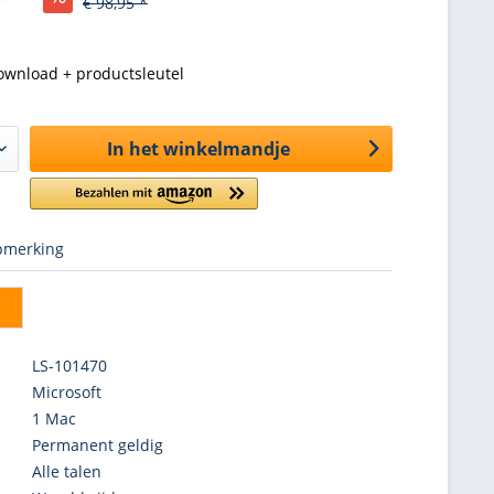
€ 98,95 *
ownload + productsleutel
In het winkelmandje
merking
LS-101470
Microsoft
1 Mac
Permanent geldig
Alle talen