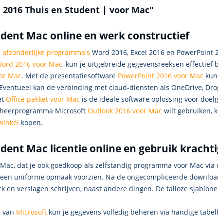
e 2016 Thuis en Student | voor Mac"
dent Mac online en werk constructief
e
afzonderlijke programma's
Word 2016, Excel 2016 en PowerPoint 20
ord 2016 voor Mac
, kun je uitgebreide gegevensreeksen effectief
oor Mac
. Met de presentatiesoftware
PowerPoint 2016 voor Mac
kun 
. Eventueel kan de verbinding met cloud-diensten als OneDrive, D
et
Office pakket voor Mac
is de ideale software oplossing voor doelg
lbeheerprogramma Microsoft
Outlook 2016 voor Mac
wilt gebruiken, 
winkel
kopen.
dent Mac licentie online en gebruik kracht
Mac, dat je ook goedkoop als zelfstandig programma voor Mac via o
n een uniforme opmaak voorzien. Na de ongecompliceerde download
erk en verslagen schrijven, naast andere dingen. De talloze sjablo
c
van
Microsoft
kun je gegevens volledig beheren via handige tabell