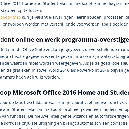
je Office 2016 Home and Student Mac online koopt, kun je diagram
 stappen op te lossen.
t voor Mac
kun je vakantie-ervaringen, leerinhouden, processen, 
rij ontworpen worden met verschillende voorwerpen, zoals beelden 
udent online en werk programma-overstijg
6 dat in de Office Suite zit, kun je gegevens op verschillende man
iërarchische gegevens weer te geven. Intussen zijn watervaldiag
ende waarden moet worden weergegeven. Als je de goedkope sleut
ppen de grafieken in zowel Word 2016 als PowerPoint 2016 blijven 
gramma's heen gebruikt worden.
 Koop Microsoft Office 2016 Home and Studen
voor de Mac beschikbaar was, kun je vooral veel nieuwe functies ve
ome and Student Mac online koopt, profiteer je van een modern en o
 van functies. De nieuwe intelligente wizards en automatiseringen
e software onjuiste uitlijning en brengt automatisch een correctie