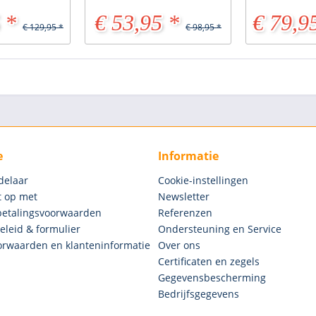
 *
€ 53,95 *
€ 79,9
€ 129,95 *
€ 98,95 *
e
Informatie
delaar
Cookie-instellingen
 op met
Newsletter
betalingsvoorwaarden
Referenzen
eleid & formulier
Ondersteuning en Service
rwaarden en klanteninformatie
Over ons
Certificaten en zegels
Gegevensbescherming
Bedrijfsgegevens