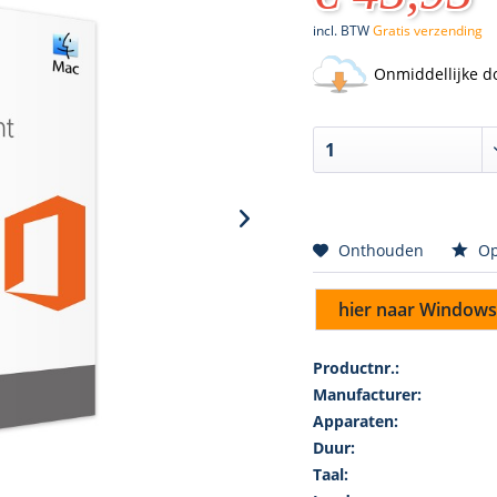
incl. BTW
Gratis verzending
Onmiddellijke d
Onthouden
Op
hier naar Windows
Productnr.:
Manufacturer:
Apparaten:
Duur:
Taal: