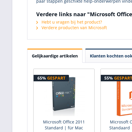
paar stappen geschikte help-onderwerpen vinden
Verdere links naar "Microsoft Offic
Hebt u vragen bij het product?
Verdere producten van Microsoft
Gelijkaardige artikelen
Klanten kochten oo
65%
GESPART
55%
GESPAR
Microsoft Office 2011
Microsoft O
Standard | für Mac
Standaard 