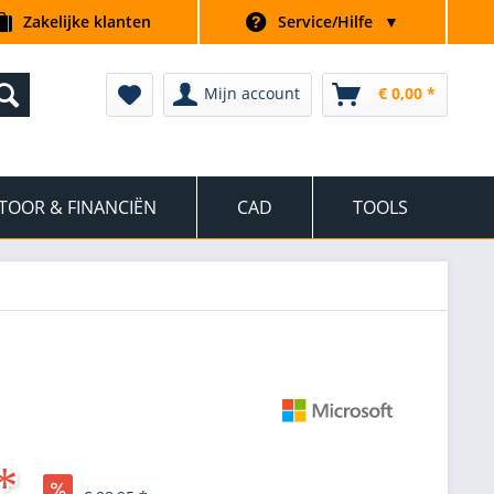
Zakelijke klanten
Service/Hilfe
▼
Mijn account
€ 0,00 *
TOOR & FINANCIËN
CAD
TOOLS
*