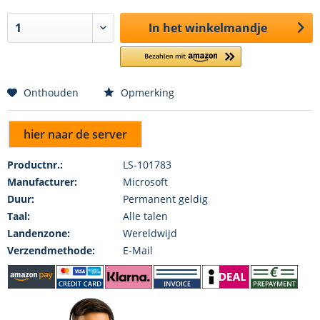
In het winkelmandje
Onthouden
Opmerking
hier naar de server
Productnr.:
LS-101783
Manufacturer:
Microsoft
Duur:
Permanent geldig
Taal:
Alle talen
Landenzone:
Wereldwijd
Verzendmethode:
E-Mail