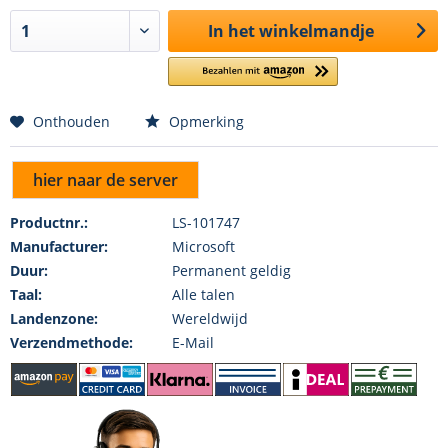
In het winkelmandje
Onthouden
Opmerking
hier naar de server
Productnr.:
LS-101747
Manufacturer:
Microsoft
Duur:
Permanent geldig
Taal:
Alle talen
Landenzone:
Wereldwijd
Verzendmethode:
E-Mail