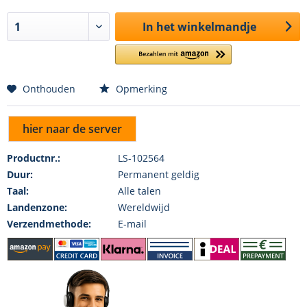
In het winkelmandje
Onthouden
Opmerking
hier naar de server
Productnr.:
LS-102564
Duur:
Permanent geldig
Taal:
Alle talen
Landenzone:
Wereldwijd
Verzendmethode:
E-mail