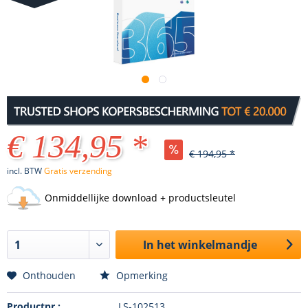
€ 134,95 *
€ 194,95 *
incl. BTW
Gratis verzending
Onmiddellijke download + productsleutel
In het winkelmandje
Onthouden
Opmerking
Productnr.:
LS-102513