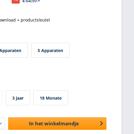
€ 64,99 *
ownload + productsleutel
 Apparaten
5 Apparaten
3 jaar
18 Monate
In het winkelmandje