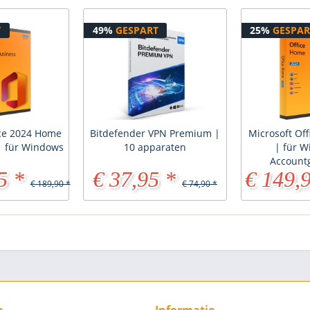
T
49%
GESPART
25%
GESPAR
ice 2024 Home
Bitdefender VPN Premium |
Microsoft Of
| für Windows
10 apparaten
| für W
Account
5 *
€ 37,95 *
€ 149,
€ 189,90 *
€ 74,90 *
e
Informatie