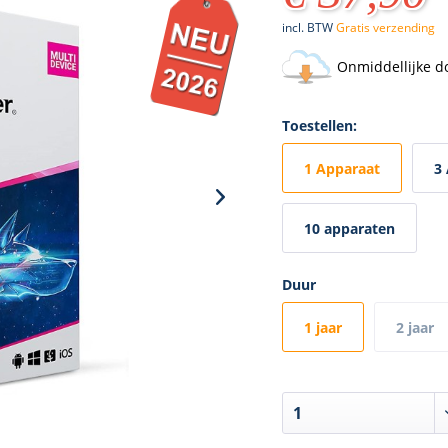
incl. BTW
Gratis verzending
Onmiddellijke d
Toestellen:
1 Apparaat
3
10 apparaten
Duur
1 jaar
2 jaar