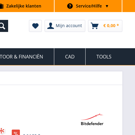
Zakelijke klanten
Service/Hilfe
▼
Mijn account
€ 0,00 *
TOOR & FINANCIËN
CAD
TOOLS
*