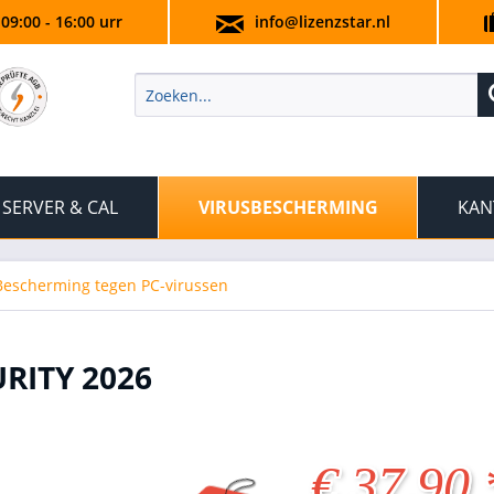
 09:00 - 16:00 urr
info@lizenzstar.nl
SERVER & CAL
VIRUSBESCHERMING
KAN
Bescherming tegen PC-virussen
RITY 2026
€ 37,90 