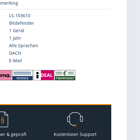
merking
LS-103610
Bitdefender
1 Gerät
1 Jahr
Alle Sprachen
DACH
E-Mail
her & geprüft
Kostenloser Support