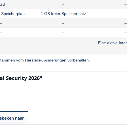
 GB
–
–
r Speicherplatz
1 GB freier Speicherplatz
–
–
–
–
–
–
–
Eine aktive Int
–
–
tammen vom Hersteller. Änderungen vorbehalten.
al Security 2026"
ekeken naar