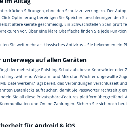
e im Alltag
unterdrücken Störungen, ohne den Schutz zu verringern. Der Autopil
Click-Optimierung bereinigen Sie Speicher, beschleunigen den Star
selbst ältere Geräte geschmeidig. Ein Schwachstellen-Scan prüft f
rekturen vor. Über eine klare Oberfläche finden Sie jede Funktion
alten Sie weit mehr als klassisches Antivirus – Sie bekommen ein P
er unterwegs auf allen Geräten
fängt der mehrstufige Phishing-Schutz ab, bevor Kennwörter oder
rofiling, während Webcam- und Mikrofon-Wächter ungewollte Zugri
 MB Datenverkehr/Tag) bereit, das Verbindungen verschlüsselt und 
annten Datenlecks auftauchen, damit Sie Passwörter rechtzeitig e
ündeln Sie all diese Privatsphäre-Features plattformübergreifend. A
, Kommunikation und Online-Zahlungen. Sichern Sie sich noch heute
icherheit für Android & iOS