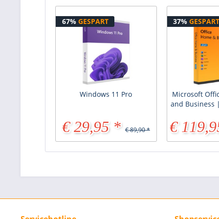
67%
GESPART
37%
GESPAR
Windows 11 Pro
Microsoft Off
and Business 
€ 29,95 *
€ 119,9
€ 89,90 *
Servicehotline
Shopservic