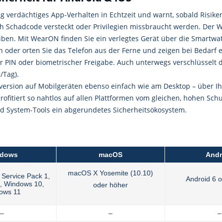
 verdächtiges App-Verhalten in Echtzeit und warnt, sobald Risiken
h Schadcode versteckt oder Privilegien missbraucht werden. Der We
iben. Mit WearON finden Sie ein verlegtes Gerät über die Smartw
 oder orten Sie das Telefon aus der Ferne und zeigen bei Bedarf 
PIN oder biometrischer Freigabe. Auch unterwegs verschlüsselt d
/Tag).
ollversion auf Mobilgeräten ebenso einfach wie am Desktop – über Ih
rofitiert so nahtlos auf allen Plattformen vom gleichen, hohen Sc
d System-Tools ein abgerundetes Sicherheitsökosystem.
dows
macOS
Andr
macOS X Yosemite (10.10)
 Service Pack 1,
Android 6 
, Windows 10,
oder höher
ows 11
–
–
–