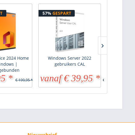
T
57%
GESPART
40%
GESPA
fice 2024 Home
Windows Server 2022
Windows 
indows |
gebruikers CAL
Sta
gebunden
95 *
vanaf € 39,95 *
vanaf 
€ 199,95 *
€ 91,90 *
Nieuwsbrief