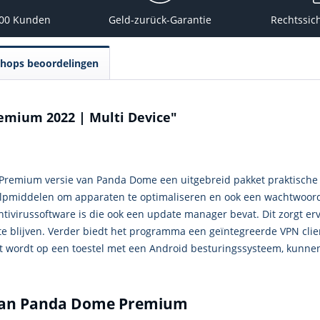
000 Kunden
Geld-zurück-Garantie
Rechtssic
Shops beoordelingen
emium 2022 | Multi Device"
e Premium versie van Panda Dome een uitgebreid pakket praktische 
 hulpmiddelen om apparaten te optimaliseren en ook een wachtwoor
virussoftware is die ook een update manager bevat. Dit zorgt er
date blijven. Verder biedt het programma een geïntegreerde VPN cl
 wordt op een toestel met een Android besturingssysteem, kunnen 
 van Panda Dome Premium