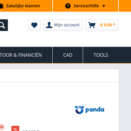
Zakelijke klanten
Service/Hilfe
▼
Mijn account
€ 0,00 *
TOOR & FINANCIËN
CAD
TOOLS
*