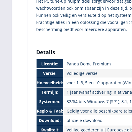
Het PC tune-up hulpmiddel zorgt ervoor dat gebr
wachtwoorden ook onmisbaar zijn in deze tijd, 
kunnen ook veilig en versleuteld op het syste
krachtige alles-in-één oplossing die vooral ger
bescherming biedt voor meerdere apparaten.
Details
Licentie:
Panda Dome Premium
Versie:
Volledige versie
Hoeveelheid:
voor 1, 3, 5 en 10 apparaten (Wi
Termijn:
1 jaar (vanaf activering, niet va
Systemen:
32/64 bits Windows 7 (SP1), 8.1, 
Regio & Taal:
Geldig voor alle beschikbare tale
Download:
officiële download
Kwaliteit:
Veilige goederen uit Europese di