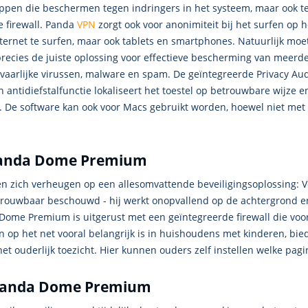
pen die beschermen tegen indringers in het systeem, maar ook t
 firewall. Panda
VPN
zorgt ook voor anonimiteit bij het surfen op 
nternet te surfen, maar ook tablets en smartphones. Natuurlijk m
precies de juiste oplossing voor effectieve bescherming van me
aarlijke virussen, malware en spam. De geïntegreerde Privacy Audi
n antidiefstalfunctie lokaliseert het toestel op betrouwbare wijze e
e software kan ook voor Macs gebruikt worden, hoewel niet met de
 Panda Dome Premium
nen zich verheugen op een allesomvattende beveiligingsoplossing: V
rouwbaar beschouwd - hij werkt onopvallend op de achtergrond en d
 Dome Premium is uitgerust met een geïntegreerde firewall die v
en op het net vooral belangrijk is in huishoudens met kinderen, 
et ouderlijk toezicht. Hier kunnen ouders zelf instellen welke pag
n Panda Dome Premium