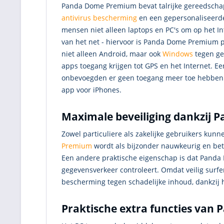
Panda Dome Premium bevat talrijke gereedschap
antivirus bescherming
en een gepersonaliseerde
mensen niet alleen laptops en PC's om op het I
van het net - hiervoor is Panda Dome Premium 
niet alleen Android, maar ook
Windows
tegen gev
apps toegang krijgen tot GPS en het Internet. Ee
onbevoegden er geen toegang meer toe hebben. D
app voor iPhones.
Maximale beveiliging dankzij
Zowel particuliere als zakelijke gebruikers kun
Premium
wordt als bijzonder nauwkeurig en bet
Een andere praktische eigenschap is dat Panda
gegevensverkeer controleert. Omdat veilig surf
bescherming tegen schadelijke inhoud, dankzij h
Praktische extra functies va