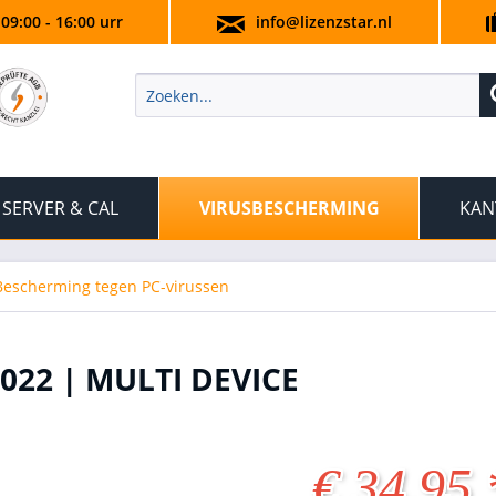
 09:00 - 16:00 urr
info@lizenzstar.nl
SERVER & CAL
VIRUSBESCHERMING
KAN
Bescherming tegen PC-virussen
22 | MULTI DEVICE
€ 34,95 