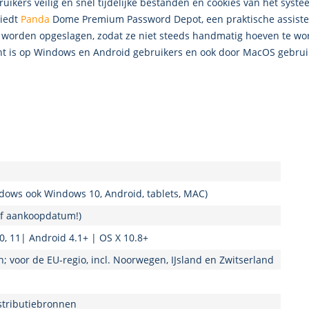
uikers veilig en snel tijdelijke bestanden en cookies van het sys
biedt
Panda
Dome Premium Password Depot, een praktische assisten
em worden opgeslagen, zodat ze niet steeds handmatig hoeven te w
icht is op Windows en Android gebruikers en ook door MacOS gebruik
ndows ook Windows 10, Android, tablets, MAC)
naf aankoopdatum!)
10, 11| Android 4.1+ | OS X 10.8+
n; voor de EU-regio, incl. Noorwegen, IJsland en Zwitserland
stributiebronnen