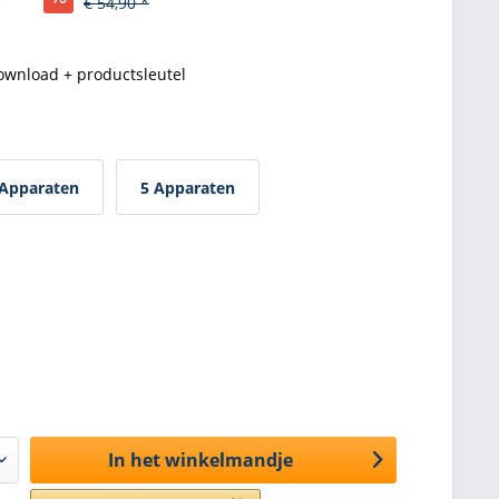
€ 54,90 *
ownload + productsleutel
 Apparaten
5 Apparaten
In het winkelmandje