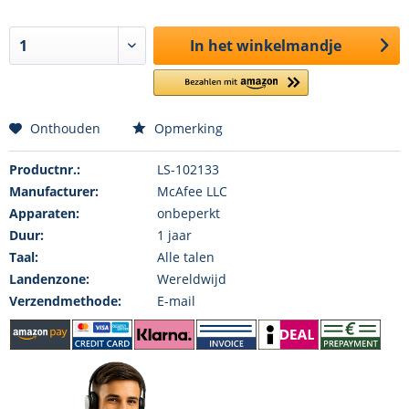
In het winkelmandje
Onthouden
Opmerking
Productnr.:
LS-102133
Manufacturer:
McAfee LLC
Apparaten:
onbeperkt
Duur:
1 jaar
Taal:
Alle talen
Landenzone:
Wereldwijd
Verzendmethode:
E-mail