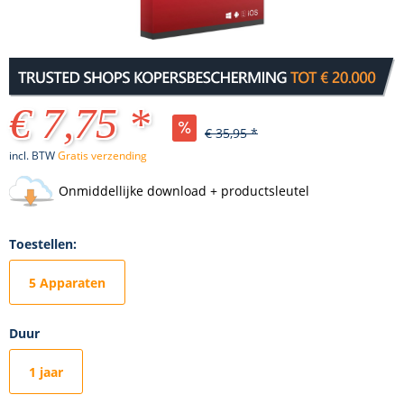
€ 7,75 *
€ 35,95 *
incl. BTW
Gratis verzending
Onmiddellijke download + productsleutel
Toestellen:
5 Apparaten
Duur
1 jaar