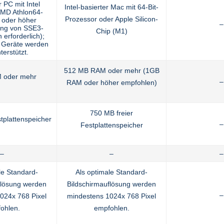
 PC mit Intel
Intel-basierter Mac mit 64-Bit-
AMD Athlon64-
Prozessor oder Apple Silicon-
 oder höher
–
ung von SSE3-
Chip (M1)
erforderlich);
 Geräte werden
terstützt.
512 MB RAM oder mehr (1GB
 oder mehr
–
RAM oder höher empfohlen)
750 MB freier
stplattenspeicher
–
Festplattenspeicher
–
–
–
le Standard-
Als optimale Standard-
flösung werden
Bildschirmauflösung werden
–
024x 768 Pixel
mindestens 1024x 768 Pixel
ohlen.
empfohlen.