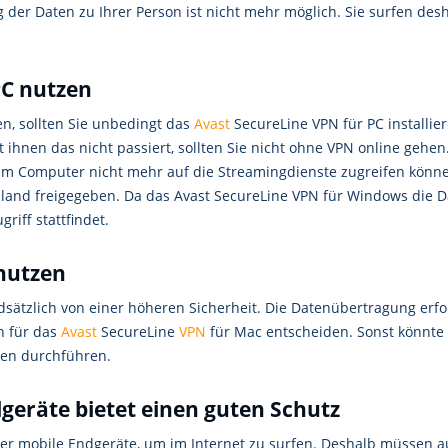
g der Daten zu Ihrer Person ist nicht mehr möglich. Sie surfen d
PC nutzen
n, sollten Sie unbedingt das
Avast
SecureLine VPN für PC installi
it ihnen das nicht passiert, sollten Sie nicht ohne VPN online gehe
hrem Computer nicht mehr auf die Streamingdienste zugreifen könne
hland freigegeben. Da das Avast SecureLine VPN für Windows die D
riff stattfindet.
nutzen
sätzlich von einer höheren Sicherheit. Die Datenübertragung erf
h für das
Avast
SecureLine
VPN
für Mac entscheiden. Sonst könnte 
ten durchführen.
geräte bietet einen guten Schutz
 User mobile Endgeräte, um im Internet zu surfen. Deshalb müssen 