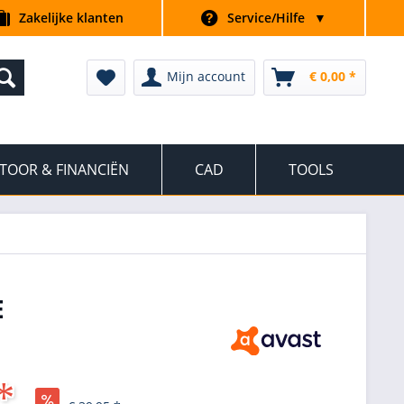
Zakelijke klanten
Service/Hilfe
▼
Mijn account
€ 0,00 *
TOOR & FINANCIËN
CAD
TOOLS
E
*