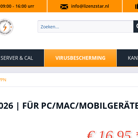
 09:00 - 16:00 urr
info@lizenzstar.nl
SERVER & CAL
VIRUSBESCHERMING
KAN
VPN
026 | FÜR PC/MAC/MOBILGERÄT
€ 16,95 