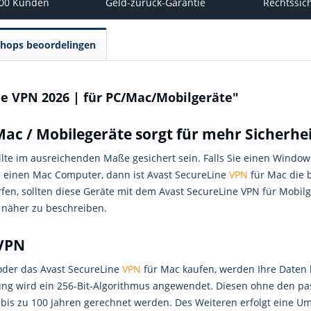
000 Kunden
Geld-zurück-Garantie
Rechtssic
Shops beoordelingen
e VPN 2026 | für PC/Mac/Mobilgeräte"
Mac / Mobilegeräte sorgt für mehr Sicherhe
llte im ausreichenden Maße gesichert sein. Falls Sie einen Windows
e einen Mac Computer, dann ist Avast SecureLine
VPN
für Mac die 
en, sollten diese Geräte mit dem Avast SecureLine VPN für Mobilg
 näher zu beschreiben.
 VPN
oder das Avast SecureLine
VPN
für Mac kaufen, werden Ihre Daten 
ng wird ein 256-Bit-Algorithmus angewendet. Diesen ohne den pas
is zu 100 Jahren gerechnet werden. Des Weiteren erfolgt eine Um