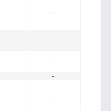
–
–
–
–
–