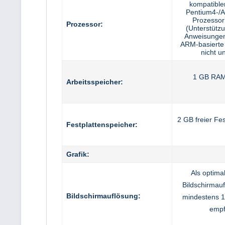
kompatibler
Pentium4-/
Prozessor
Prozessor:
(Unterstütz
Anweisungen 
ARM-basierte
nicht un
1 GB RAM
Arbeitsspeicher:
2 GB freier Fe
Festplattenspeicher:
Grafik:
Als optima
Bildschirmau
Bildschirmauflösung:
mindestens 1
empf