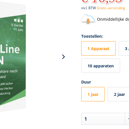
incl. BTW
Gratis verzending
Onmiddellijke d
Toestellen:
1 Apparaat
3
10 apparaten
Duur
1 jaar
2 jaar