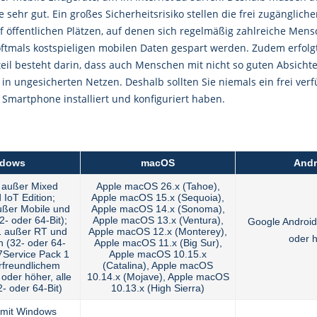
 sehr gut. Ein großes Sicherheitsrisiko stellen die frei zugänglich
 öffentlichen Plätzen, auf denen sich regelmäßig zahlreiche Mensc
 oftmals kostspieligen mobilen Daten gespart werden. Zudem erfo
teil besteht darin, dass auch Menschen mit nicht so guten Absich
 in ungesicherten Netzen. Deshalb sollten Sie niemals ein frei ve
Smartphone installiert und konfiguriert haben.
dows
macOS
Andr
 außer Mixed
Apple macOS 26.x (Tahoe),
 IoT Edition;
Apple macOS 15.x (Sequoia),
ßer Mobile und
Apple macOS 14.x (Sonoma),
2- oder 64-Bit);
Apple macOS 13.x (Ventura),
Google Android
1 außer RT und
Apple macOS 12.x (Monterey),
oder 
on (32- oder 64-
Apple macOS 11.x (Big Sur),
7Service Pack 1
Apple macOS 10.15.x
rfreundlichem
(Catalina), Apple macOS
oder höher, alle
10.14.x (Mojave), Apple macOS
2- oder 64-Bit)
10.13.x (High Sierra)
g mit Windows