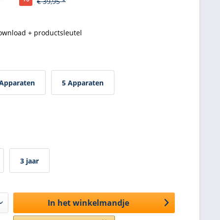
€ 39,95 *
ownload + productsleutel
 Apparaten
5 Apparaten
3 jaar
In het winkelmandje