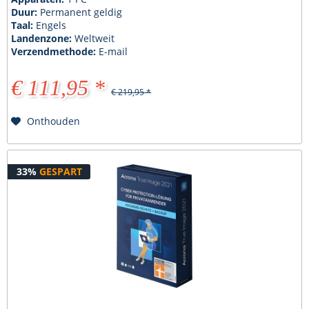
Duur:
Permanent geldig
Taal:
Engels
Landenzone:
Weltweit
Verzendmethode:
E-mail
€ 111,95 *
€ 219,95 *
Onthouden
33%
GESPART