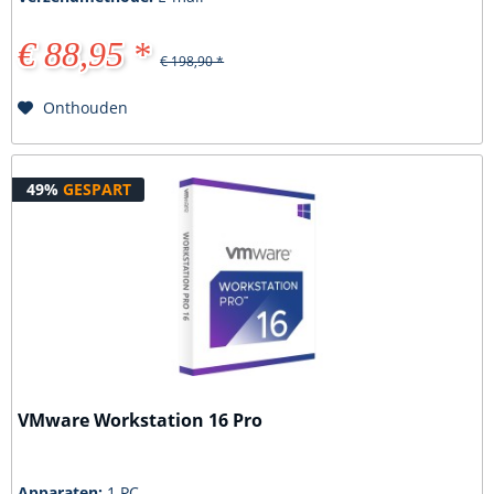
€ 88,95 *
€ 198,90 *
Onthouden
49%
GESPART
VMware Workstation 16 Pro
Apparaten:
1 PC