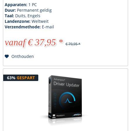
Apparaten:
1 PC
Duur:
Permanent geldig
Taal:
Duits, Engels
Landenzone:
Weltweit
Verzendmethode:
E-mail
vanaf € 37,95 *
€ 79,95 *
Onthouden
63%
GESPART