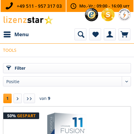
+49 511 - 957 317 03
Mo.-Vr.: 09:00 - 16:00 urr
Menu
TOOLS
Filter
1
van
9
50%
GESPART