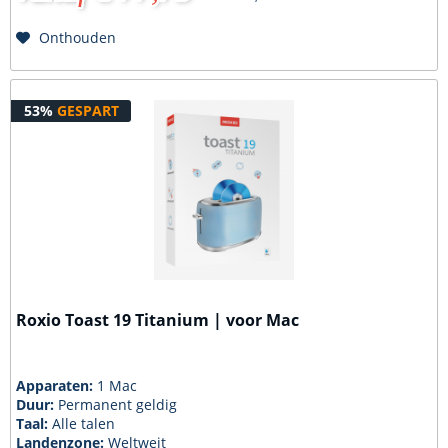
Onthouden
53%
GESPART
Roxio Toast 19 Titanium | voor Mac
Apparaten:
1 Mac
Duur:
Permanent geldig
Taal:
Alle talen
Landenzone:
Weltweit