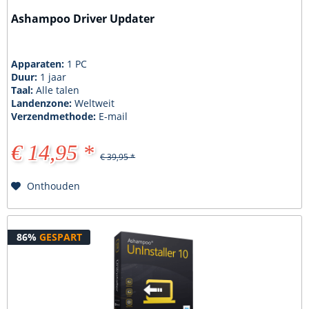
Ashampoo Driver Updater
Apparaten:
1 PC
Duur:
1 jaar
Taal:
Alle talen
Landenzone:
Weltweit
Verzendmethode:
E-mail
€ 14,95 *
€ 39,95 *
Onthouden
86%
GESPART