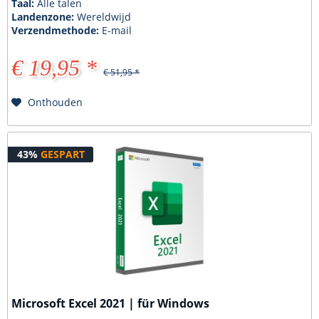
Taal:
Alle talen
Landenzone:
Wereldwijd
Verzendmethode:
E-mail
€ 19,95 *
€ 51,95 *
Onthouden
43%
GESPART
Microsoft Excel 2021 | für Windows