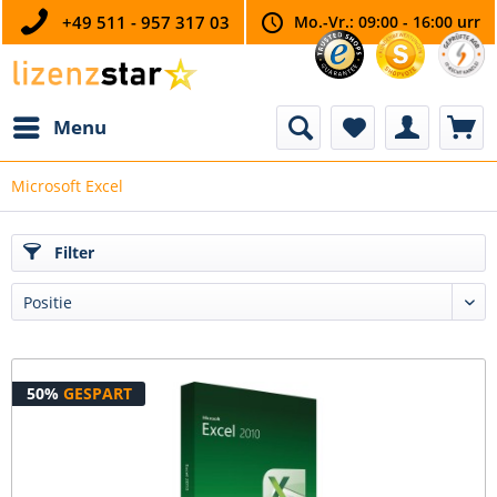
+49 511 - 957 317 03
Mo.-Vr.: 09:00 - 16:00 urr
Menu
Microsoft Excel
Filter
50%
GESPART