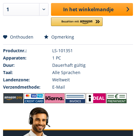
In het winkelmandje
Onthouden
Opmerking
Productnr.:
LS-101351
Apparaten:
1 PC
Duur:
Dauerhaft gültig
Taal:
Alle Sprachen
Landenzone:
Weltweit
Verzendmethode:
E-Mail