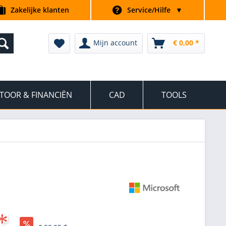
Zakelijke klanten
Service/Hilfe
▼
Mijn account
€ 0,00 *
TOOR & FINANCIËN
CAD
TOOLS
*