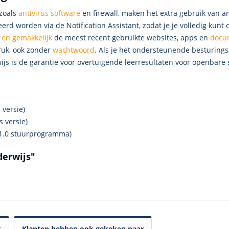
 zoals
antivirus software
en firewall, maken het extra gebruik van 
 worden via de Notification Assistant, zodat je je volledig kunt 
 en gemakkelijk
de meest recent gebruikte websites, apps en
docu
ruk, ook zonder
wachtwoord
. Als je het ondersteunende besturings
rwijs is de garantie voor overtuigende leerresultaten voor openbare
s versie)
s versie)
 1.0 stuurprogramma)
derwijs"
k
Klanten hebben ook gekeken naar