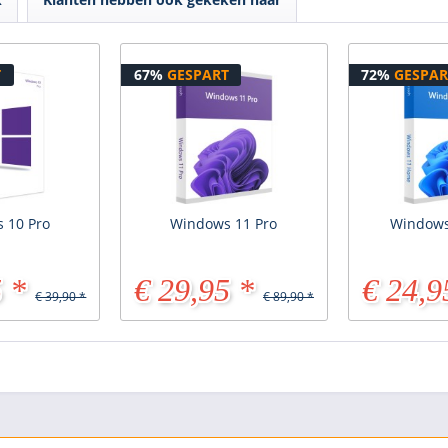
T
67%
GESPART
72%
GESPAR
 10 Pro
Windows 11 Pro
Windows
 *
€ 29,95 *
€ 24,9
€ 39,90 *
€ 89,90 *