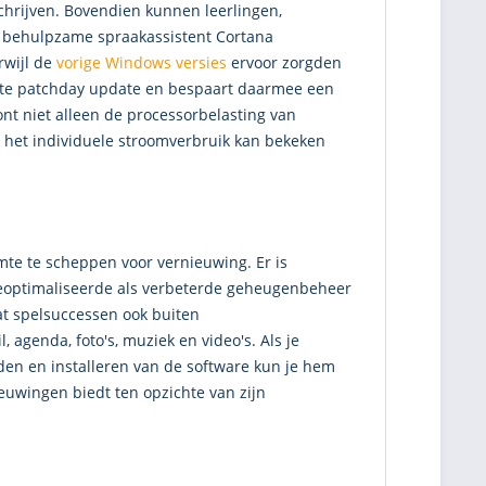
chrijven. Bovendien kunnen leerlingen,
e behulpzame spraakassistent Cortana
rwijl de
vorige Windows versies
ervoor zorgden
tste patchday update en bespaart daarmee een
ont niet alleen de processorbelasting van
s het individuele stroomverbruik kan bekeken
imte te scheppen voor vernieuwing. Er is
 geoptimaliseerde als verbeterde geheugenbeheer
at spelsuccessen ook buiten
agenda, foto's, muziek en video's. Als je
aden en installeren van de software kun je hem
euwingen biedt ten opzichte van zijn