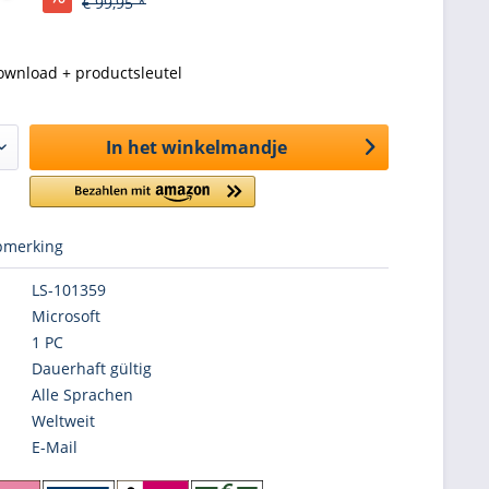
€ 99,95 *
ownload + productsleutel
In het winkelmandje
merking
LS-101359
Microsoft
1 PC
Dauerhaft gültig
Alle Sprachen
Weltweit
E-Mail