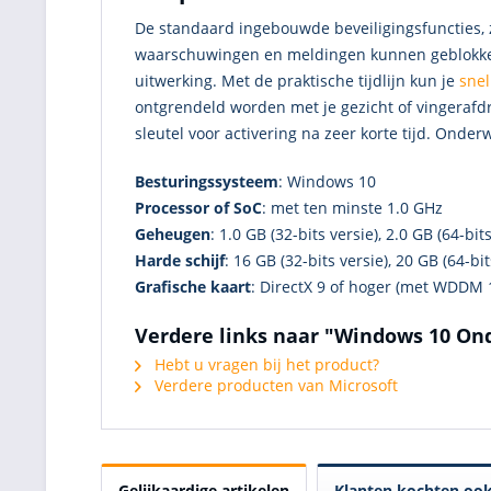
De standaard ingebouwde beveiligingsfuncties,
waarschuwingen en meldingen kunnen geblokkeerd
uitwerking. Met de praktische tijdlijn kun je
snel
ontgrendeld worden met je gezicht of vingerafd
sleutel voor activering na zeer korte tijd. Onde
Besturingssysteem
: Windows 10
Processor of SoC
: met ten minste 1.0 GHz
Geheugen
: 1.0 GB (32-bits versie), 2.0 GB (64-bit
Harde schijf
: 16 GB (32-bits versie), 20 GB (64-bit
Grafische kaart
: DirectX 9 of hoger (met WDDM
Verdere links naar "Windows 10 On
Hebt u vragen bij het product?
Verdere producten van Microsoft
Gelijkaardige artikelen
Klanten kochten oo