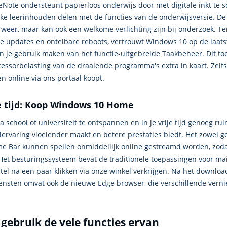
ote ondersteunt papierloos onderwijs door met digitale inkt te s
jke leerinhouden delen met de functies van de onderwijsversie. D
 weer, maar kan ook een welkome verlichting zijn bij onderzoek. Te
jke updates en ontelbare reboots, vertrouwt Windows 10 op de laa
un je gebruik maken van het functie-uitgebreide Taakbeheer. Dit to
essorbelasting van de draaiende programma's extra in kaart. Zelf
 online via ons portaal koopt.
e tijd: Koop Windows 10 Home
 school of universiteit te ontspannen en in je vrije tijd genoeg ru
lervaring vloeiender maakt en betere prestaties biedt. Het zowel
me Bar kunnen spellen onmiddellijk online gestreamd worden, zod
t besturingssysteem bevat de traditionele toepassingen voor mail, 
tel na een paar klikken via onze winkel verkrijgen. Na het downlo
ensten omvat ook de nieuwe Edge browser, die verschillende verni
ebruik de vele functies ervan