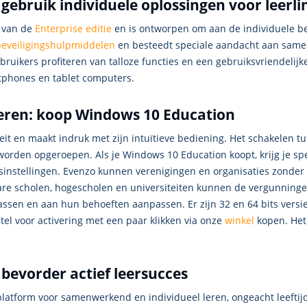
ebruik individuele oplossingen voor leerli
s van de
Enterprise editie
en is ontworpen om aan de individuele be
beveiligingshulpmiddelen
en besteedt speciale aandacht aan same
ebruikers profiteren van talloze functies en een gebruiksvriendelij
tphones en tablet computers.
eren: koop Windows 10 Education
teit en maakt indruk met zijn intuïtieve bediening. Het schakelen 
en opgeroepen. Als je Windows 10 Education koopt, krijg je speci
jsinstellingen. Evenzo kunnen verenigingen en organisaties zonde
re scholen, hogescholen en universiteiten kunnen de vergunning
ssen en aan hun behoeften aanpassen. Er zijn 32 en 64 bits versi
tel voor activering met een paar klikken via onze
winkel
kopen. Het
bevorder actief leersucces
latform voor samenwerkend en individueel leren, ongeacht leeftijd 