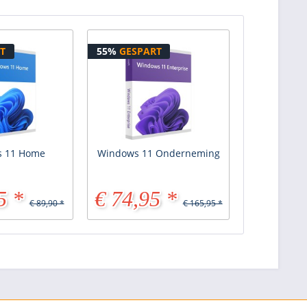
T
55%
GESPART
 11 Home
Windows 11 Onderneming
5 *
€ 74,95 *
€ 89,90 *
€ 165,95 *