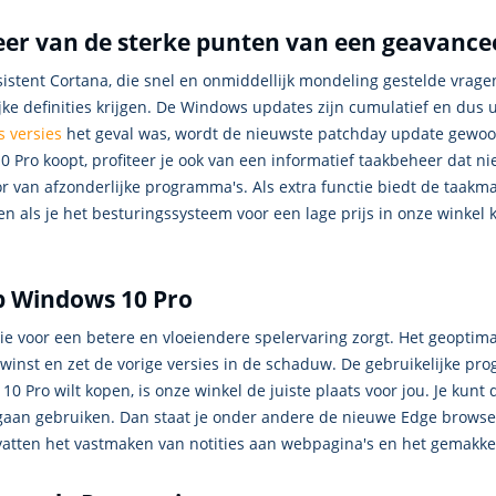
eer van de sterke punten van een geavanc
tent Cortana, die snel en onmiddellijk mondeling gestelde vragen
 definities krijgen. De Windows updates zijn cumulatief en dus uite
 versies
het geval was, wordt de nieuwste patchday update gewoon
 Pro koopt, profiteer je ook van een informatief taakbeheer dat ni
or van afzonderlijke programma's. Als extra functie biedt de taak
en als je het besturingssysteem voor een lage prijs in onze winkel
op Windows 10 Pro
e voor een betere en vloeiendere spelervaring zorgt. Het geopti
winst en zet de vorige versies in de schaduw. De gebruikelijke pro
10 Pro wilt kopen, is onze winkel de juiste plaats voor jou. Je kunt
n gebruiken. Dan staat je onder andere de nieuwe Edge browser t
atten het vastmaken van notities aan webpagina's en het gemakkeli