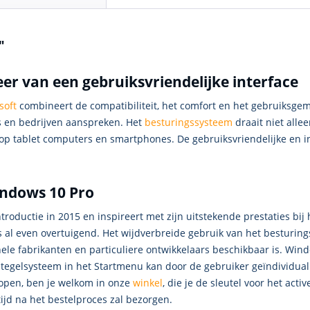
"
er van een gebruiksvriendelijke interface
soft
combineert de compatibiliteit, het comfort en het gebruiksge
es en bedrijven aanspreken. Het
besturingssysteem
draait niet alle
p tablet computers en smartphones. De gebruiksvriendelijke en in
indows 10 Pro
troductie in 2015 en inspireert met zijn uitstekende prestaties bi
al even overtuigend. Het wijdverbreide gebruik van het besturings
ele fabrikanten en particuliere ontwikkelaars beschikbaar is. Wind
e tegelsysteem in het Startmenu kan door de gebruiker geïndividua
 kopen, ben je welkom in onze
winkel
, die je de sleutel voor het act
jd na het bestelproces zal bezorgen.