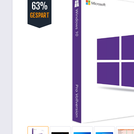
63%
GESPART