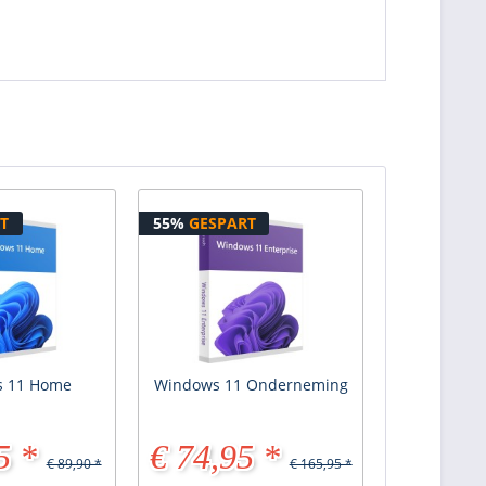
T
55%
GESPART
 11 Home
Windows 11 Onderneming
5 *
€ 74,95 *
€ 89,90 *
€ 165,95 *