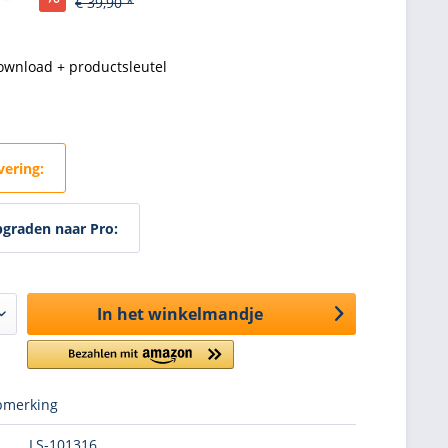
€ 39,90 *
ownload + productsleutel
vering:
graden naar Pro:
In het winkelmandje
merking
LS-101316