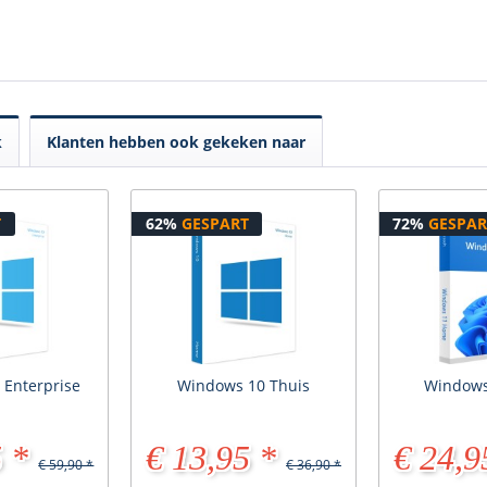
k
Klanten hebben ook gekeken naar
T
62%
GESPART
72%
GESPAR
 Enterprise
Windows 10 Thuis
Windows
 *
€ 13,95 *
€ 24,9
€ 59,90 *
€ 36,90 *