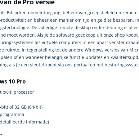
 van de Pro versie
zoals BitLocker, domeintoegang, beheer van groepsbeleid en remote 
 productiviteit en beheer een manier om tijd en geld te besparen. 
ngstechnologie. De volledige remote desktop ondersteuning is allee
nd moet worden. Als je de software goedkoop uit onze shop koopt, 
turingssystemen als virtuele computers in een apart venster draai
de ruimte. In tegenstelling tot de andere Windows versies van Micr
palen of en wanneer belangrijke functie-updates en kwaliteitsup
king als je een sleutel koopt via ons portaal en het besturingssyste
ws 10 Pro
it (x64) processor
it) of 32 GB (64-bit)
urprogramma
etailleerde informatie)
"