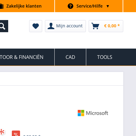
Zakelijke klanten
Service/Hilfe
▼
Mijn account
€ 0,00 *
TOOR & FINANCIËN
CAD
TOOLS
*