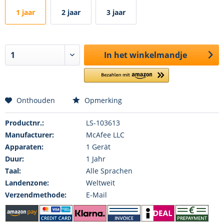
1 jaar
2 jaar
3 jaar
In het winkelmandje
Onthouden
Opmerking
Productnr.:
LS-103613
Manufacturer:
McAfee LLC
Apparaten:
1 Gerät
Duur:
1 Jahr
Taal:
Alle Sprachen
Landenzone:
Weltweit
Verzendmethode:
E-Mail