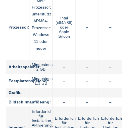
x64-
Prozessor:
unterstützt
Intel
ARM64-
(x64/x86)
Prozessor:
oder
–
–
Prozessor:
Apple
Windows
Silicon
11 oder
neuer
Mindestens
Arbeitsspeicher:
–
–
–
2 GB
Mindestens
Festplattenspeicher:
–
–
–
1,3 GB
Grafik:
–
–
–
–
Bildschirmauflösung:
–
–
–
–
Erforderlich
für
Erforderlich
Erforderlich
Erforderlich
Installation,
für
für
für
Aktivierung,
Internet:
Installation
Updates
Updates