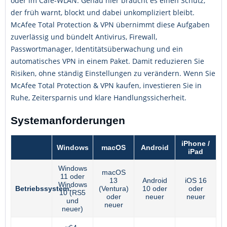
oder im Café-WLAN. Genau hier braucht es einen Schutz,
der früh warnt, blockt und dabei unkompliziert bleibt.
McAfee Total Protection & VPN übernimmt diese Aufgaben
zuverlässig und bündelt Antivirus, Firewall,
Passwortmanager, Identitätsüberwachung und ein
automatisches VPN in einem Paket. Damit reduzieren Sie
Risiken, ohne ständig Einstellungen zu verändern. Wenn Sie
McAfee Total Protection & VPN kaufen, investieren Sie in
Ruhe, Zeitersparnis und klare Handlungssicherheit.
Systemanforderungen
iPhone /
Windows
macOS
Android
iPad
Windows
macOS
11 oder
13
Android
iOS 16
Windows
Betriebssystem:
(Ventura)
10 oder
oder
10 (RS5
oder
neuer
neuer
und
neuer
neuer)