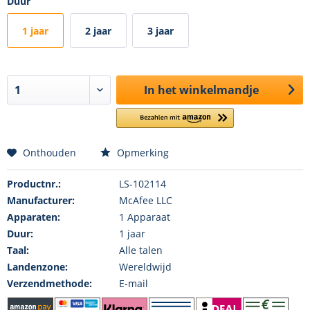
Duur
1 jaar
2 jaar
3 jaar
In het winkelmandje
Onthouden
Opmerking
Productnr.:
LS-102114
Manufacturer:
McAfee LLC
Apparaten:
1 Apparaat
Duur:
1 jaar
Taal:
Alle talen
Landenzone:
Wereldwijd
Verzendmethode:
E-mail