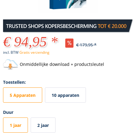
€ 94,95 *
€ 179,95 *
incl. BTW
Gratis verzending
Onmiddellijke download + productsleutel
Toestellen:
5 Apparaten
10 apparaten
Duur
1 jaar
2 jaar