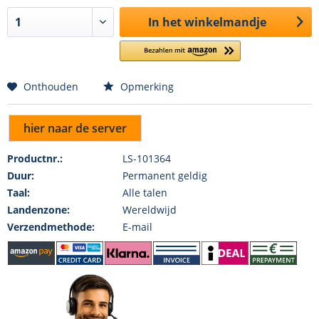
In het winkelmandje
Onthouden
Opmerking
hier naar de server
Productnr.:
LS-101364
Duur:
Permanent geldig
Taal:
Alle talen
Landenzone:
Wereldwijd
Verzendmethode:
E-mail