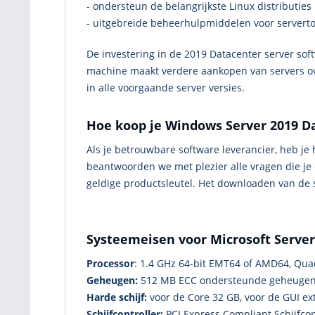
- ondersteun de belangrijkste Linux distributie
- uitgebreide beheerhulpmiddelen voor serverto
De investering in de 2019 Datacenter server soft
machine maakt verdere aankopen van servers ove
in alle voorgaande server versies.
Hoe koop je Windows Server 2019 Da
Als je betrouwbare software leverancier, heb je
beantwoorden we met plezier alle vragen die je 
geldige productsleutel. Het downloaden van de 
Systeemeisen voor Microsoft Server
Processor
: 1.4 GHz 64-bit EMT64 of AMD64, Qu
Geheugen:
512 MB ECC ondersteunde geheugenm
Harde schijf:
voor de Core 32 GB, voor de GUI ex
Schijfcontroller:
PCI Express Compliant Schijfcon