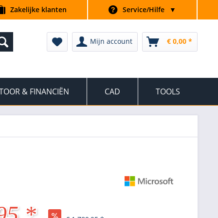
Zakelijke klanten
Service/Hilfe
▼
Mijn account
€ 0,00 *
TOOR & FINANCIËN
CAD
TOOLS
95 *