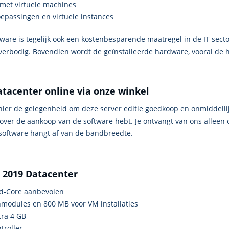
s met virtuele machines
epassingen en virtuele instances
ware is tegelijk ook een kostenbesparende maatregel in de IT secto
rbodig. Bovendien wordt de geïnstalleerde hardware, vooral de har
tacenter online via onze winkel
 hier de gelegenheid om deze server editie goedkoop en onmiddellij
over de aankoop van de software hebt. Je ontvangt van ons alleen 
software hangt af van de bandbreedte.
 2019 Datacenter
ad-Core aanbevolen
odules en 800 MB voor VM installaties
tra 4 GB
troller