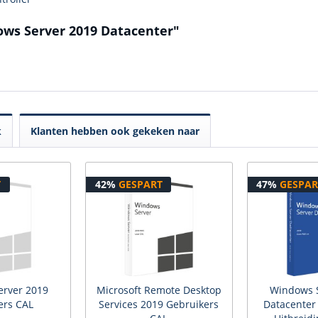
ows Server 2019 Datacenter"
k
Klanten hebben ook gekeken naar
T
42%
GESPART
47%
GESPAR
erver 2019
Microsoft Remote Desktop
Windows S
ers CAL
Services 2019 Gebruikers
Datacenter