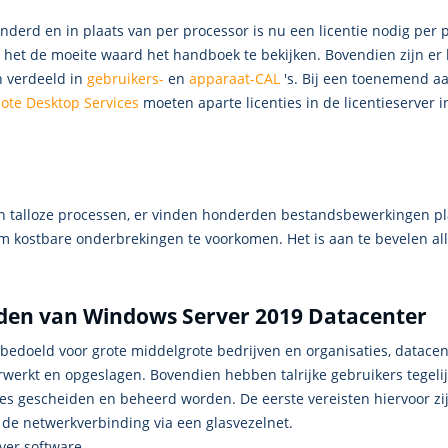
eranderd en in plaats van per processor is nu een licentie nodig pe
het de moeite waard het handboek te bekijken. Bovendien zijn er 
n verdeeld in
gebruikers-
en
apparaat-CAL
's. Bij een toenemend aa
ote Desktop Services
moeten aparte licenties in de licentieserver in
 talloze processen, er vinden honderden bestandsbewerkingen pla
m kostbare onderbrekingen te voorkomen. Het is aan te bevelen al
eden van Windows Server 2019 Datacenter
bedoeld voor grote middelgrote bedrijven en organisaties, datacent
erkt en opgeslagen. Bovendien hebben talrijke gebruikers tegelij
es gescheiden en beheerd worden. De eerste vereisten hiervoor zi
t de netwerkverbinding via een glasvezelnet.
ver software