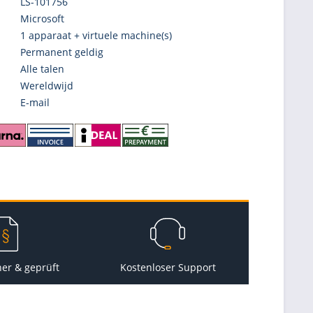
LS-101756
Microsoft
1 apparaat + virtuele machine(s)
Permanent geldig
Alle talen
Wereldwijd
E-mail
her & geprüft
Kostenloser Support