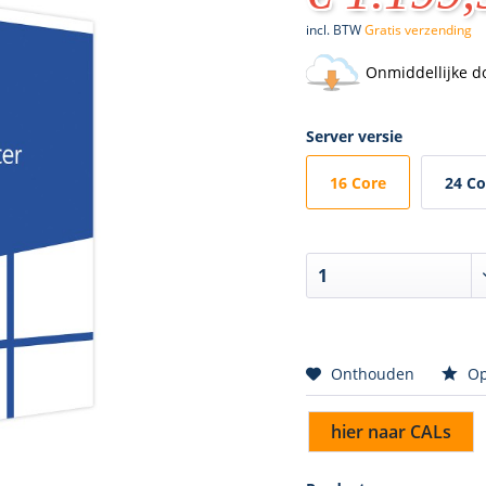
incl. BTW
Gratis verzending
Onmiddellijke d
Server versie
16 Core
24 Co
Onthouden
Op
hier naar CALs