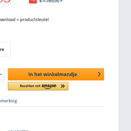
€ 1.789,95 *
ownload + productsleutel
re
In het winkelmandje
merking