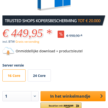
€ 449,95 *
€ 990,90 *
incl. BTW
Gratis verzending
Onmiddellijke download + productsleutel
Server versie
16 Core
24 Core
In het winkelmandje