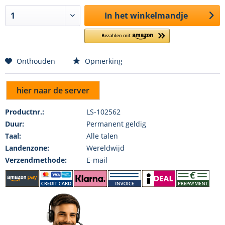
In het winkelmandje
Onthouden
Opmerking
hier naar de server
Productnr.:
LS-102562
Duur:
Permanent geldig
Taal:
Alle talen
Landenzone:
Wereldwijd
Verzendmethode:
E-mail