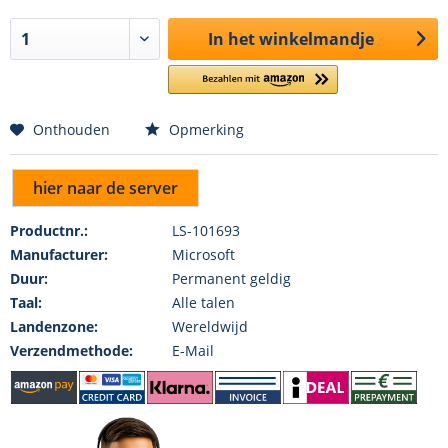
In het winkelmandje
Onthouden
Opmerking
hier naar de server
Productnr.:
LS-101693
Manufacturer:
Microsoft
Duur:
Permanent geldig
Taal:
Alle talen
Landenzone:
Wereldwijd
Verzendmethode:
E-Mail