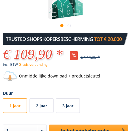
€ 109,90 *
€ 144,95 *
incl. BTW
Gratis verzending
Onmiddellijke download + productsleutel
Duur
1 jaar
2 jaar
3 jaar
In het winkelmandje