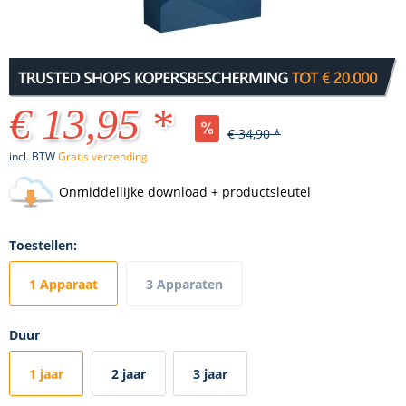
€ 13,95 *
€ 34,90 *
incl. BTW
Gratis verzending
Onmiddellijke download + productsleutel
Toestellen:
1 Apparaat
3 Apparaten
Duur
1 jaar
2 jaar
3 jaar