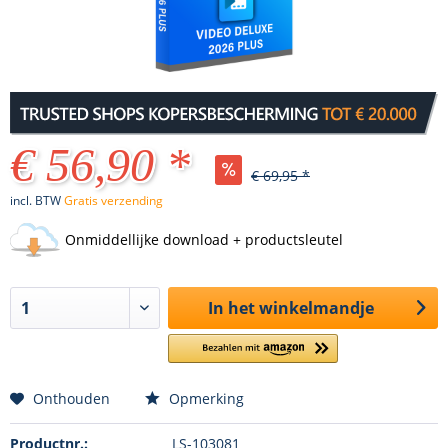
€ 56,90 *
€ 69,95 *
incl. BTW
Gratis verzending
Onmiddellijke download + productsleutel
In het winkelmandje
Onthouden
Opmerking
Productnr.:
LS-103081