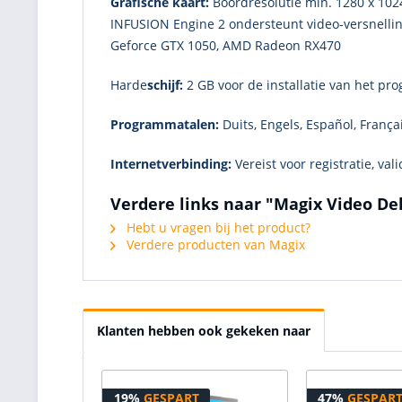
Grafische kaart:
Boordresolutie min. 1280 x 102
INFUSION Engine 2 ondersteunt video-versnellin
Geforce GTX 1050, AMD Radeon RX470
Harde
schijf:
2 GB voor de installatie van het p
Programmatalen:
Duits, Engels, Español, França
Internetverbinding:
Vereist voor registratie, va
Verdere links naar "Magix Video De
Hebt u vragen bij het product?
Verdere producten van Magix
Klanten hebben ook gekeken naar
19%
GESPART
47%
GESPAR