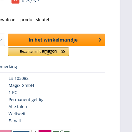
€ 79,95 *
ownload + productsleutel
In het winkelmandje
merking
LS-103082
Magix GmbH
1 PC
Permanent geldig
Alle talen
Weltweit
E-mail