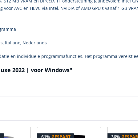
4, 512 MB VRAM en DirectX 11 ondersteuning (aanbevolen: Intel G
g voor AVC en HEVC via Intel, NVIDIA of AMD GPU's vanaf 1 GB VRAM
rogramma
is, Italiano, Nederlands
lidatie en individuele programmafuncties. Het programma vereist ee
luxe 2022 | voor Windows"
T
61%
GESPART
36%
GESPAR