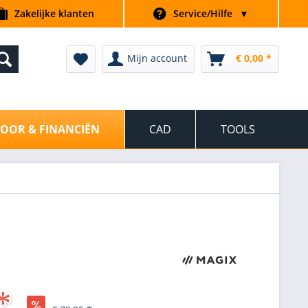
Zakelijke klanten
Service/Hilfe
▼
Mijn account
€ 0,00 *
OOR & FINANCIËN
CAD
TOOLS
*