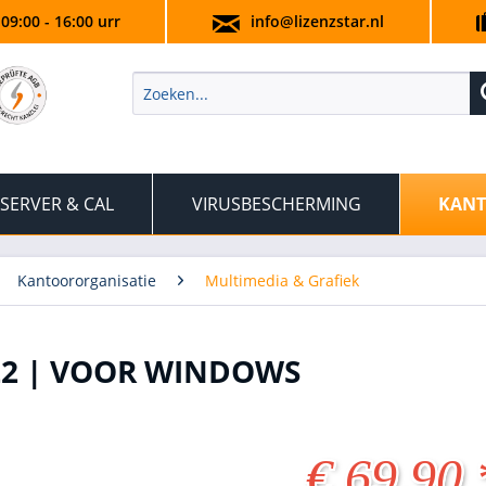
 09:00 - 16:00 urr
info@lizenzstar.nl
SERVER & CAL
VIRUSBESCHERMING
KANT
Kantoororganisatie
Multimedia & Grafiek
22 | VOOR WINDOWS
€ 69,90 