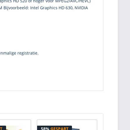
raphics HD 520 of hoger voor MPEG2/AVC/HEVC)
 Bijvoorbeeld: Intel Graphics HD 630, NVIDIA
nmalige registratie.
T
58%
GESPART
33%
GESPA