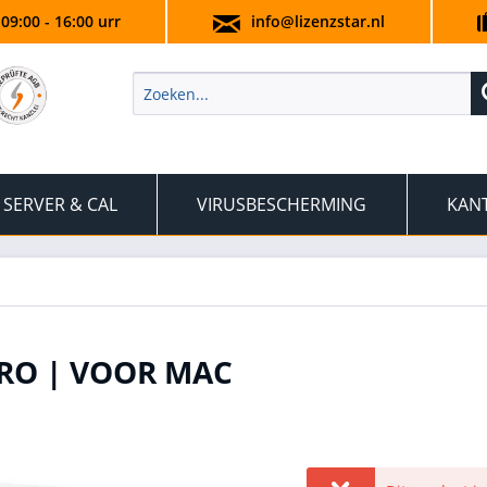
 09:00 - 16:00 urr
info@lizenzstar.nl
SERVER & CAL
VIRUSBESCHERMING
KANT
PRO | VOOR MAC