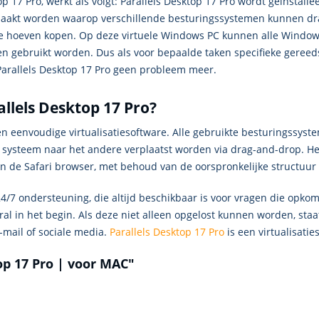
p 17 Pro, werkt als volgt: Parallels Desktop 17 Pro wordt geïnstall
aakt worden waarop verschillende besturingssystemen kunnen draa
e hoeven kopen. Op deze virtuele Windows PC kunnen alle Windows 
n gebruikt worden. Dus als voor bepaalde taken specifieke gereed
Parallels Desktop 17 Pro geen probleem meer.
llels Desktop 17 Pro?
een eenvoudige virtualisatiesoftware. Alle gebruikte besturingssys
systeem naar het andere verplaatst worden via drag-and-drop. He
n in de Safari browser, met behoud van de oorspronkelijke structuu
24/7 ondersteuning, die altijd beschikbaar is voor vragen die opk
oral in het begin. Als deze niet alleen opgelost kunnen worden, sta
-mail of sociale media.
Parallels Desktop 17 Pro
is een virtualisati
op 17 Pro | voor MAC"