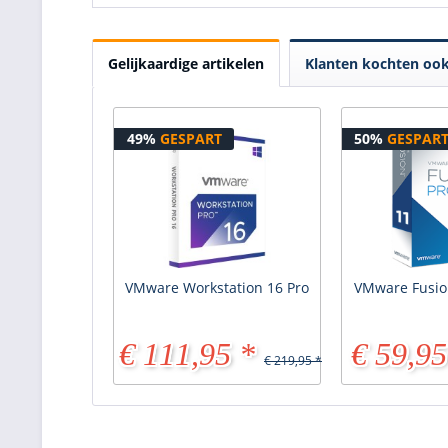
Gelijkaardige artikelen
Klanten kochten oo
49%
GESPART
50%
GESPAR
VMware Workstation 16 Pro
VMware Fusio
€ 111,95 *
€ 59,95
€ 219,95 *