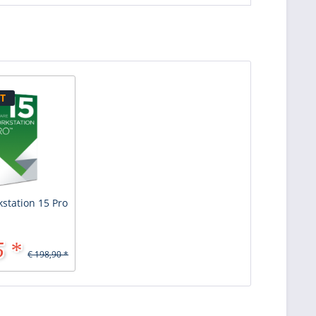
T
tation 15 Pro
5 *
€ 198,90 *