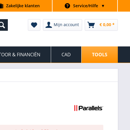
Zakelijke klanten
Service/Hilfe
▼
Mijn account
€ 0,00 *
OOR & FINANCIËN
CAD
TOOLS