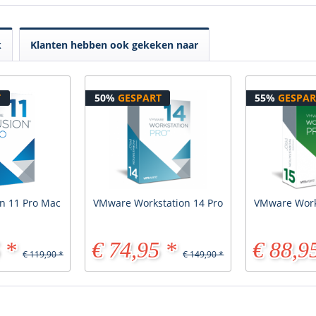
k
Klanten hebben ook gekeken naar
T
50%
GESPART
55%
GESPAR
n 11 Pro Mac
VMware Workstation 14 Pro
VMware Works
 *
€ 74,95 *
€ 88,9
€ 119,90 *
€ 149,90 *