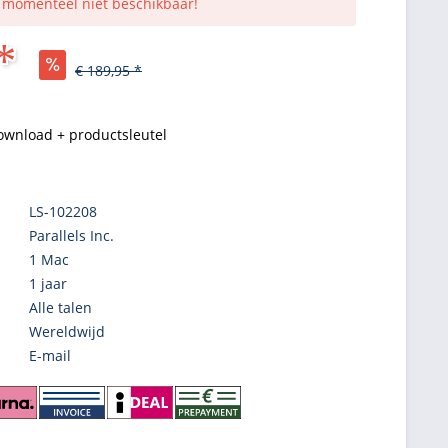
s momenteel niet beschikbaar!
*
€ 189,95 *
ownload + productsleutel
LS-102208
Parallels Inc.
1 Mac
1 jaar
Alle talen
Wereldwijd
E-mail