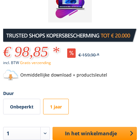
€ 98,85 *
€ 159,90 *
incl. BTW
Gratis verzending
Onmiddellijke download + productsleutel
Duur
Onbeperkt
1 jaar
In het winkelmandje