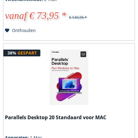
vanaf € 73,95 *
€ 139,95 *
Onthouden
38%
GESPART
Parallels Desktop 20 Standaard voor MAC
Apparaten:
1 Mac