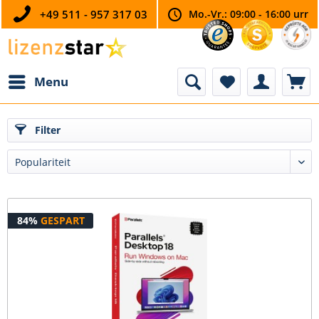
+49 511 - 957 317 03
Mo.-Vr.: 09:00 - 16:00 urr
Menu
Filter
84%
GESPART